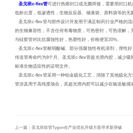
圣戈班c-flex管
可进行热熔封口或无菌焊接，需要用封口机
低析出度，低渗透性，生物反应器、储液袋、原料袋等的无
圣戈班c-flex管与部件设计开发用于满足制药行业严格的
的生物兼容性，不含任何有毒物质，可热密封，可热溶解，
与硅胶管对比抗腐蚀性好，热塑性好，价格便宜20%。
圣戈班c-flex管耐弱酸碱、部分强腐蚀性有机溶剂，弹性
传送管寿命约为8个月。圣戈班c-flex管超光滑内腔，
标准生物适应性的证明文件。
圣戈班c-flex管采用一种铂金硫化工艺，消除了其他硫化
管涉及用于高纯度场合，其超光滑内腔可以减少在输送敏感
上一篇：
圣戈班软管Tygon在产业优化升级方面寻求新突破