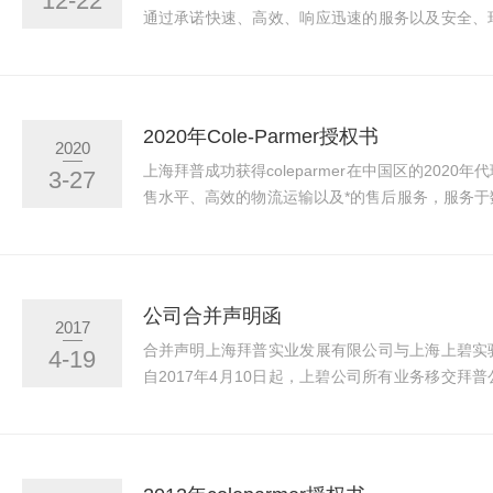
12-22
通过承诺快速、高效、响应迅速的服务以及安全、
任。我们所有的清洁剂和润滑油都是在我们的ISO9
此外，我们还提供全面的产品教育和指导。帮助您
我们特别配制的免费冲洗精密清洁剂是市场上比较
们的无毒水性临时润滑剂可显著减少摩擦，使装配
2020年Cole-Parmer授权书
2020
上海拜普成功获得coleparmer在中国区的202
3-27
售水平、高效的物流运输以及*的售后服务，服务
科研人员提供一站式解决方案，公司代理的商品：蠕
剂、Micro-90清洗剂、泰勒筛、振荡器公司除代
产品。我司已开发多款蠕动泵产品、搅拌类产品、
已适用于国内环保行业、化工行业以及印刷行业以
公司合并声明函
2017
得到广泛客户的肯定。
合并声明上海拜普实业发展有限公司与上海上碧实
4-19
自2017年4月10日起，上碧公司所有业务移交拜
行所有商务行为。目前末实施完成的上碧公司订单
普实业发展有限公司搬迁新地址：上海市松江区民强
园）。上海拜普实业发展有限公司