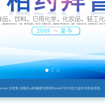
leparmer,注射泵,洗瓶机,p80橡胶润滑剂PendoTECH压力监控与传送系统、一次压力传感器 ，圣