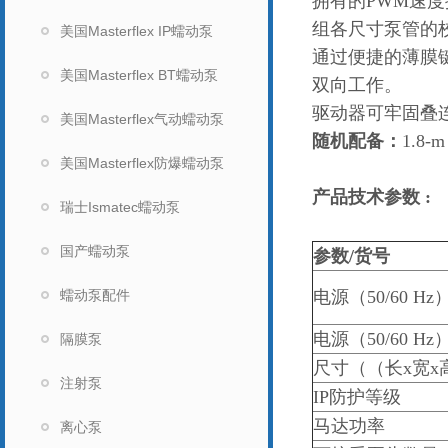
拥有的PWM速度
组各尺寸泵管的
美国Masterflex IP蠕动泵
通过便捷的薄膜
美国Masterflex BT蠕动泵
双向工作。
驱动器可牢固叠连
美国Masterflex气动蠕动泵
随机配备：
1.8
美国Masterflex防爆蠕动泵
产品技术参
瑞士Ismatec蠕动泵
国产蠕动泵
参数/货号
蠕动泵配件
电源（50/60 Hz
电源（50/60 Hz
隔膜泵
尺寸（（长x宽x
注射泵
IP防护等级
马达功率
离心泵