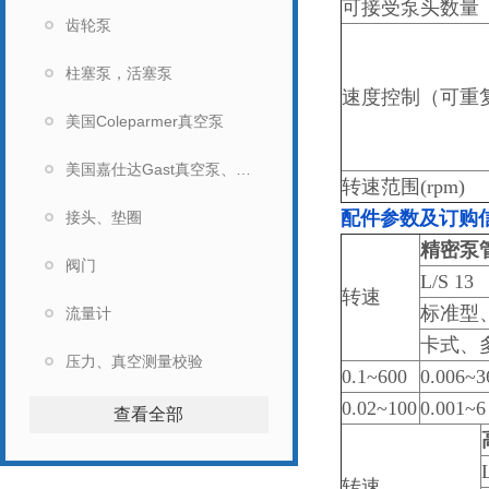
可接受泵头数量
齿轮泵
柱塞泵，活塞泵
速度控制（可重
美国Coleparmer真空泵
美国嘉仕达Gast真空泵、马达
转速范围(rpm)
配件参数及订购
接头、垫圈
精密泵
阀门
L/S 13
转速
标准型、Ea
流量计
卡式、
压力、真空测量校验
0.1~600
0.006~3
0.02~100
0.001~6
查看全部
转速