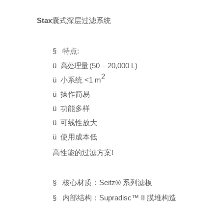
Stax
囊式深层过滤系统
§
特点
:
ü
高处理量
(50 –
20,000 L)
2
ü
小系统
<1 m
ü
操作简易
ü
功能多样
ü
可线性放大
ü
使用成本低
高性能的过滤方案
!
§
核心材质：
Seitz®
系列滤板
§
内部结构：
Supradisc™
II
膜堆构造