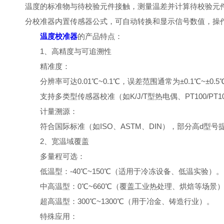
温度的标准物与待校验元件接触，测量温差并计算待校验元
分校准器内置传感器公式，可自动转换和显示信号数值，操
温度校准器
的产品特点：
1、高精度与可追溯性
精准度：
分辨率可达0.01℃~0.1℃，误差范围通常为±0.1℃~±0
支持多类型传感器校准（如K/J/T型热电偶、PT100/PT1
计量溯源：
符合国际标准（如ISO、ASTM、DIN），部分高d型号提
2、宽温域覆盖
多量程可选：
低温型：-40℃~150℃（适用于冷冻设备、低温实验）。
中高温型：0℃~660℃（覆盖工业热处理、烘焙等场景
超高温型：300℃~1300℃（用于冶金、铸造行业）。
特殊应用：