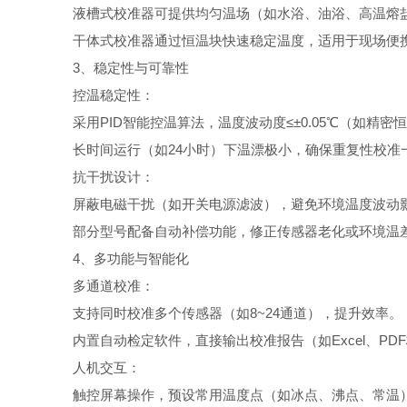
液槽式校准器可提供均匀温场（如水浴、油浴、高温熔盐
干体式校准器通过恒温块快速稳定温度，适用于现场便
3、稳定性与可靠性
控温稳定性：
采用PID智能控温算法，温度波动度≤±0.05℃（如精密
长时间运行（如24小时）下温漂极小，确保重复性校准
抗干扰设计：
屏蔽电磁干扰（如开关电源滤波），避免环境温度波动
部分型号配备自动补偿功能，修正传感器老化或环境温
4、多功能与智能化
多通道校准：
支持同时校准多个传感器（如8~24通道），提升效率。
内置自动检定软件，直接输出校准报告（如Excel、PD
人机交互：
触控屏幕操作，预设常用温度点（如冰点、沸点、常温