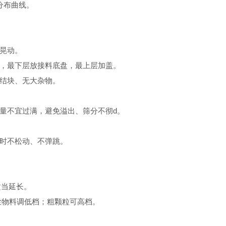
分布曲线。
晃动。
，最下层放接料底盘，最上层加盖。
结块、无大杂物。
不宜过满，避免溢出、筛分不彻d。
时不松动、不弹跳。
适当延长。
物料调低档；粗颗粒可高档。