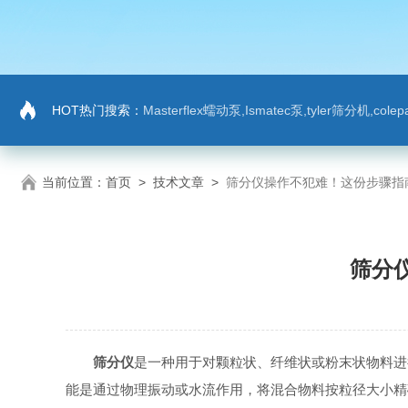
HOT热门搜索：
Masterflex蠕动泵,Ismatec泵,tyler筛分机,co
当前位置：
首页
>
技术文章
>
筛分仪操作不犯难！这份步骤指
筛分
筛分仪
是一种用于对颗粒状、纤维状或粉末状物料进
能是通过物理振动或水流作用，将混合物料按粒径大小精