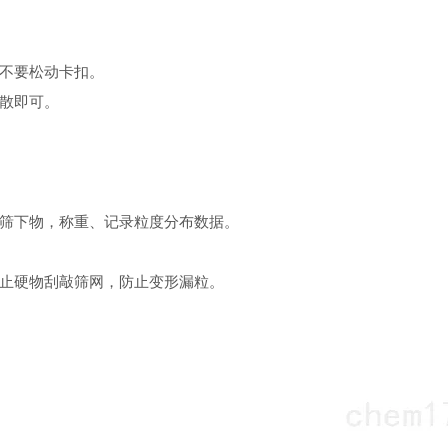
不要松动卡扣。
散即可。
筛下物，称重、记录粒度分布数据。
止硬物刮敲筛网，防止变形漏粒。