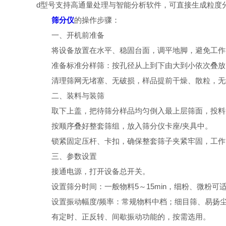
d型号支持高通量处理与智能分析软件，可直接生成粒度
筛分仪
的操作步骤：
一、开机前准备
将设备放置在水平、稳固台面，调平地脚，避免工作
准备标准分样筛：按孔径从上到下由大到小依次叠放
清理筛网无堵塞、无破损，样品提前干燥、散粒，无
二、装料与装筛
取下上盖，把待筛分样品均匀倒入最上层筛面，投料量
按顺序叠好整套筛组，放入筛分仪卡座/夹具中。
锁紧固定压杆、卡扣，确保整套筛子夹紧牢固，工作
三、参数设置
接通电源，打开设备总开关。
设置筛分时间：一般物料5～15min，细粉、微粉可
设置振动幅度/频率：常规物料中档；细目筛、易扬尘
有定时、正反转、间歇振动功能的，按需选用。