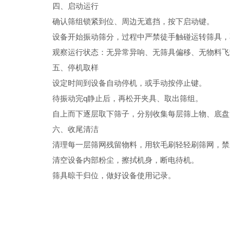
四、启动运行
确认筛组锁紧到位、周边无遮挡，按下启动键。
设备开始振动筛分，过程中严禁徒手触碰运转筛具，
观察运行状态：无异常异响、无筛具偏移、无物料飞
五、停机取样
设定时间到设备自动停机，或手动按停止键。
待振动完q静止后，再松开夹具、取出筛组。
自上而下逐层取下筛子，分别收集每层筛上物、底盘
六、收尾清洁
清理每一层筛网残留物料，用软毛刷轻轻刷筛网，禁
清空设备内部粉尘，擦拭机身，断电待机。
筛具晾干归位，做好设备使用记录。