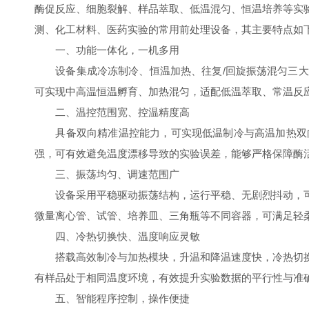
酶促反应、细胞裂解、样品萃取、低温混匀、恒温培养等实
测、化工材料、医药实验的常用前处理设备，其主要特点如
一、功能一体化，一机多用
设备集成冷冻制冷、恒温加热、往复/回旋振荡混匀三大
可实现中高温恒温孵育、加热混匀，适配低温萃取、常温反
二、温控范围宽、控温精度高
具备双向精准温控能力，可实现低温制冷与高温加热双向
强，可有效避免温度漂移导致的实验误差，能够严格保障酶
三、振荡均匀、调速范围广
设备采用平稳驱动振荡结构，运行平稳、无剧烈抖动，可
微量离心管、试管、培养皿、三角瓶等不同容器，可满足轻
四、冷热切换快、温度响应灵敏
搭载高效制冷与加热模块，升温和降温速度快，冷热切换
有样品处于相同温度环境，有效提升实验数据的平行性与准
五、智能程序控制，操作便捷