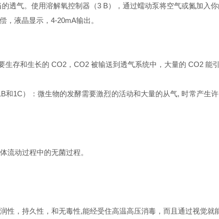
适当的透气。使用溶解氧控制器（3 B），通过蠕动泵将空气或氮加入
补偿，液晶显示，4-20mA输出。
胞需要生存和生长的 CO2，CO2 被输送到透气系统中，大量的 CO
B和1C）：微生物的发酵需要激烈的活动和大量的从气, 时常产生
液体流动过程中的无菌过程。
柔润性，持久性，和无毒性,能经受住高温高压消毒，而且通过视觉就