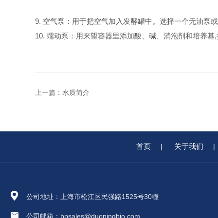
9. 空气泵：用于把空气加入发酵罐中。选择一个无油泵
10. 蠕动泵：用来望容器里
添加酸、碱、消泡剂和培养基
上一篇：
水质简介
首页
关于我们
|
|
公司地址：上海市松江区民强路1525号30幢
公司邮箱：bpsales@duoningbio.com