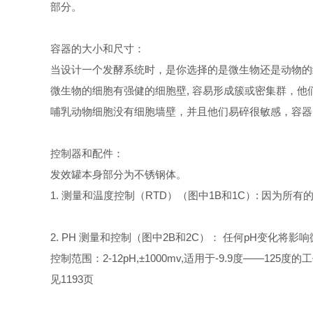
部分。
容器的大小和尺寸：
当设计一个发酵系统时，是你选择的是微生物还是动物的
微生物的细胞有强健的细胞壁, 容易形成簇或密集群，
哺乳动物细胞没有细胞墙壁，并且他们易碎很敏感，容器
控制器和配件：
发效罐本身部分为不锈钢体。
1. 测量和温度控制（RTD）（图中1B和1C）: 因为所有
2.
PH 测量和控制（图中2B和2C）： 任何pH变化将影
控制范围：2-12pH
,±1000mv,适用于-9.9度——125度
见1193页