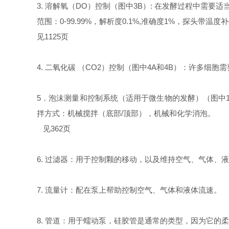
3.
溶解氧（DO）控制（图中3B）: 在发酵过程中需要
范围：0-99.99%，解析度0.1%,准确度1%，探头带温度
见1125页
4. 二氧化碳 （CO2）控制（图中4A和4B）：许多细
5．
泡沫测量和控制系统（适用于微生物的发酵）（图中1
拌方式：机械搅拌（底部/顶部），
机械和化学消泡
。
见362页
6. 过滤器：用于控制颗的移动，以及维持空气、气体、
7. 流量计：配在泵上帮助控制空气、气体和液体流速。
8. 管道：用于蠕动泵，硅胶管是通常的类型，因为它的