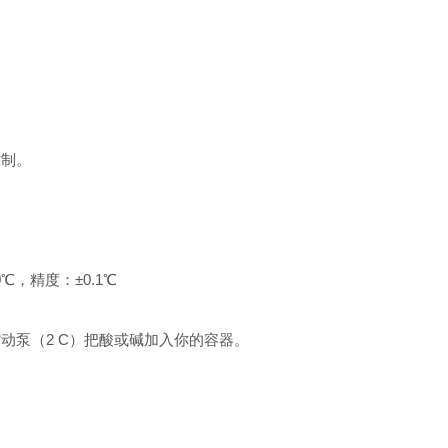
控制。
0℃，精度：±0.1℃
蠕动泵（2 C）把酸或碱加入你的容器。