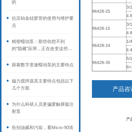
的
3/
96428-25
4.
抗压铂金硅胶管的使用与维护要
3/
点
96428-15
4.
精密蠕动泵：那些你想不到
1/
96428-24
的“隐藏”应用，正在改变这些行
6.
业
5/
96428-35
探索数字变速蠕动泵的主要特点
8×
磁力搅拌器其主要特点包括以下
几个方面
产品咨
为什么科研人员更偏爱触屏版注
射泵
产
告别油腻和污垢，看Micro-90清