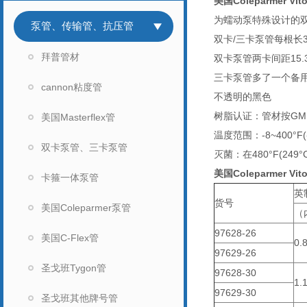
美国Coleparmer 
为蠕动泵特殊设计的
泵管、传输管、抗压管
双卡/三卡泵管每根长3
拜普管材
双卡泵管两卡间距15.
三卡泵管多了一个备
cannon粘度管
不透明的黑色
树脂认证：管材按GM
美国Masterflex管
温度范围：-8~400°F(-
双卡泵管、三卡泵管
灭菌：在480°F(24
美国Coleparmer 
卡箍一体泵管
英
货号
美国Coleparmer泵管
（
97628-26
美国C-Flex管
0.
97629-26
圣戈班Tygon管
97628-30
1.
97629-30
圣戈班其他牌号管