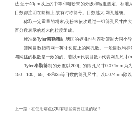
法,适于40μm以上的中等和粗粉末的分级和粒度测定。标准
目数都注明在筛框上,故有时称筛号。目数越大,网孔越细。
称取一定重量的粉末,使粉末依次通过一组筛孔尺寸由大到
百分数表示的粉末的粒度组成。
标准采
Tyler泰勒筛
制,我国的标准也与泰勒筛制大同小
筛网目数指筛网一英寸长度上的网孔数。一般目数均标注于
与网丝的根数是一致的的。若以m代表目数,a代表网孔尺寸(mm)
Tyler泰勒筛
制的分度以200目的筛孔尺寸0.074mm为为基
150、100、65、48和35等目数的筛孔尺寸。以0.074mm除以(
上一篇：
在使用熔点仪时有哪些需要注意的呢？