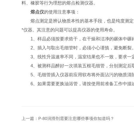
料、橡胶等行为理想的熔点检测仪器。
熔点仪
的使用注意事项：
熔点测定是辨认物质本性的基本手段，也是纯度测定的
*仪器。其注意的问题可以提高仪器的使用寿命。
1、样品必须按要求焙干，在干燥和洁净的碾体中碾碎
2、插入与取出毛细管时，必须小心谨慎，避免断裂
3、线性升温速率不同，温室结果也不一致，要求一
4、被测样品醉好一次填装五根毛细管，分别测定后取
5、毛细管插入仪器前应用软布将外面沾污的物质清
6、如果需要更换油浴管，请按使用前准备工作中描
上一篇：
P-80润滑剂需要注意哪些事项你知道吗？