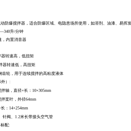
rmer气动防爆搅拌器，适合防爆区域、电隐患场所使用，如溶剂、油漆、易
—340升/分钟
速，内置消音器
器转速高，低扭矩
拌器转速低，高扭矩
钢齿轮，用于连续搅拌的高粘度液体
5外）:
拌轴，直径×长：10×305mm
拌桨叶，外径64mm
：14×254mm
、针阀、1.2米长带接头空气管
标配: