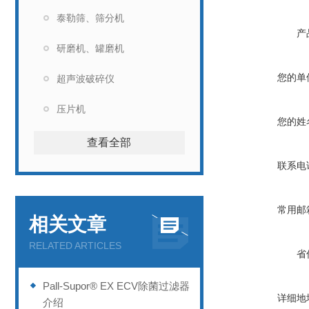
泰勒筛、筛分机
产
研磨机、罐磨机
您的单
超声波破碎仪
压片机
您的姓
查看全部
联系电
常用邮
相关文章
RELATED ARTICLES
省
Pall-Supor® EX ECV除菌过滤器
详细地
介绍