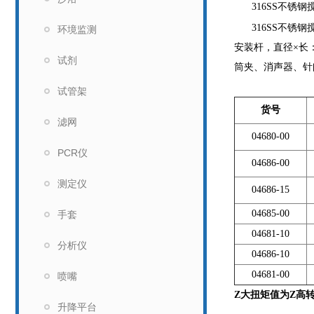
316SS
不锈钢搅
316SS
不锈钢搅
环境监测
安装杆，直径×长：1
试剂
筒夹、消声器、针
试管架
货号
滤网
04680-00
PCR仪
04686-00
测定仪
04686-15
04685-00
手套
04681-10
分析仪
04686-10
04681-00
喷嘴
Z
大扭矩值为Z高
升降平台