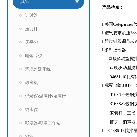
其它
产品特点：
计时器
l
美国Colepa
压力计
l
进气要求流速283
l
通过针阀调节转
天平勺
l
多种控制器：
电熔片仪
直接驱动型搅拌
齿轮驱动型搅
环境监测系统
04681-10
配有
球磨机
l
标配（除04686-1
316SS
不锈钢搅
记录仪/温度计/湿度计
316SS
不锈钢搅
纯水仪
安装杆，直径×长
筒夹、消声器
移液器/移液工作站
l 04686-15
搅拌器
沙浴