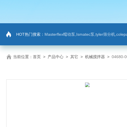
HOT热门搜索：
Masterflex蠕动泵,Ismatec泵,tyler筛分机,co
当前位置：
首页
>
产品中心
>
其它
>
机械搅拌器
>
04680