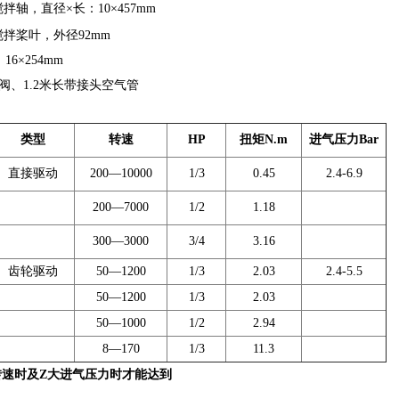
拌轴，直径×长：10×457mm
拌桨叶，外径92mm
6×254mm
阀、1.2米长带接头空气管
类型
转速
HP
扭矩N.m
进气压力Bar
直接驱动
200
—10000
1/3
0.45
2.4-6.9
200
—7000
1/2
1.18
300
—3000
3/4
3.16
齿轮驱动
50
—1200
1/3
2.03
2.4-5.5
50
—1200
1/3
2.03
50
—1000
1/2
2.94
8
—170
1/3
11.3
转速时及Z大进气压力时才能达到