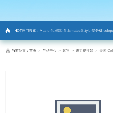
HOT热门搜索：
Masterflex蠕动泵,Ismatec泵,tyler筛分机,co
当前位置：
首页
>
产品中心
>
其它
>
磁力搅拌器
>
美国 Co