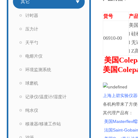
其它
计时器
货号
产
美国
压力计
l
硅
06910-00
l
无
天平勺
l
Z
电熔片仪
美国Cole
美国Cole
环境监测系统
企业
球磨机
上海上碧实验仪器
记录仪/温度计/湿度计
各机构带来了方便
纯水仪
其代理产品有：
美国Masterflex
移液器/移液工作站
法国Saint-Goba
沙浴