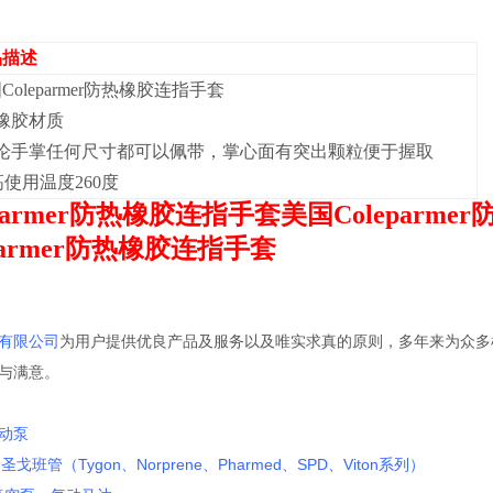
品描述
Coleparmer防热橡胶连指手套
橡胶材质
论手掌任何尺寸都可以佩带，掌心面有突出颗粒便于握取
高使用温度260度
parmer防热橡胶连指手套
美国Coleparm
parmer防热橡胶连指手套
有限公司
为用户提供优良产品及服务以及唯实求真的原则，多年来为众多
与满意。
蠕动泵
in圣戈班管（Tygon、Norprene、Pharmed、SPD、Viton系列）