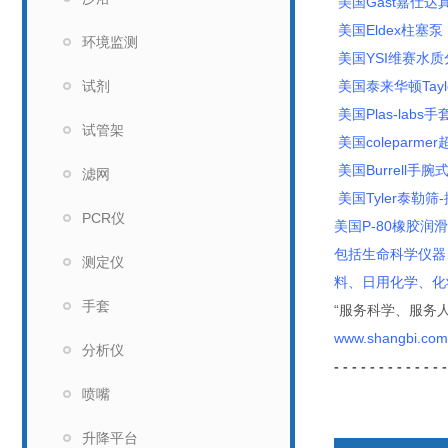
美国Gast嘉仕
美国Eldex柱塞泵
环境监测
美国YSI维赛水质
试剂
美国泰来华顿Taylo
美国Plas-labs手
试管架
美国coleparm
美国Burrell手
滤网
美国Tyler泰勒筛
PCR仪
美国P-80橡胶润滑
包括生命科学仪器
测定仪
料、日用化学、化
手套
“服务科学、服务
www.shangbi.com
分析仪
- - - - - - - - - - - - -
喷嘴
升降平台