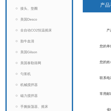
产品
接头、垫圈
美国Desco
全自动CO2恒温摇床
产
胎牛血清
您的单
美国Gilson
您的姓
美国泰勒筛网
匀浆机
联系电
机械搅拌器
常用邮
磁力搅拌器
手腕振荡器、摇床
省