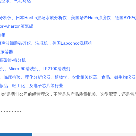
达真空泵、气动马达
分析仪、日本Horiba掘场水质分析仪、美国哈希Hach浊度仪、德国BYK气
r-wharton液氮罐
套箱
er超声波细胞破碎仪、洗瓶机，美国Labconco洗瓶机
腕式振荡器
-振荡筛-筛分机
剂、Micro-90清洗剂、LF2100清洗剂
、临床检验、理化分析仪器、植物学、农业相关仪器、食品、微生物仪器
妆品、轻工化工及电子芯片等行业
人类”是我们公司的经营理念，不管是从产品质量把关、选型配置，还是
 - - - - - - - -