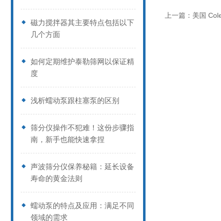
上一篇：
美国 Co
磁力搅拌器其主要特点包括以下
几个方面
如何定期维护泰勒筛网以保证精
度
浅析蠕动泵跟柱塞泵的区别
筛分仪操作不犯难！这份步骤指
南，新手也能快速拿捏
声波筛分仪保养秘籍：延长设备
寿命的黄金法则
蠕动泵的特点及应用：满足不同
领域的需求