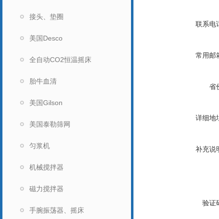
接头、垫圈
联系电
美国Desco
常用邮
全自动CO2恒温摇床
胎牛血清
省
美国Gilson
详细地
美国泰勒筛网
匀浆机
补充说
机械搅拌器
磁力搅拌器
验证
手腕振荡器、摇床