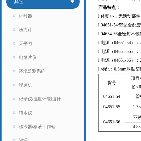
其它
产品特点：
计时器
l 体积小，无活动部
l 04651-54/55
压力计
l 04654-36
l 电源（04651-54）：
天平勺
l 电源（04651-55）：1
电熔片仪
l 电源（04651-36）：
l 标配：0.3mm厚
环境监测系统
顶盘
货号
球磨机
长×
04651-54
塑
记录仪/温度计/湿度计
04651-55
1.3×
纯水仪
不
04651-36
移液器/移液工作站
4.8×
沙浴