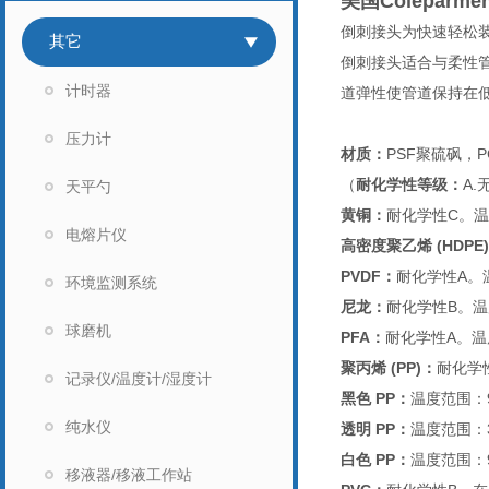
美国Colepar
倒刺接头为快速轻松装
其它
倒刺接头适合与柔性管
计时器
道弹性使管道保持在
压力计
材质：
PSF
聚硫砜，P
（
耐化学性等级：
A
天平勺
黄铜：
耐化学性C。温度
电熔片仪
高密度聚乙烯 (HDPE
PVDF
：
耐化学性A。温
环境监测系统
尼龙：
耐化学性B。温度
球磨机
PFA
：
耐化学性A。温度
聚丙烯 (PP)：
耐化学性
记录仪/温度计/湿度计
黑色 PP：
温度范围：9
纯水仪
透明 PP：
温度范围：3
白色 PP：
温度范围：9
移液器/移液工作站