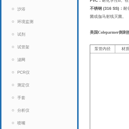
PVC
：
耐化学性B。在压力
不锈钢 (316 SS)：
耐
沙浴
菌或伽马射线灭菌。
环境监测
美国Coleparmer
试剂
试管架
泵管内径
材
滤网
PCR仪
测定仪
手套
分析仪
喷嘴