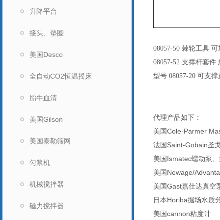
升降平台
接头、垫圈
08057-50 棘轮工具 
美国Desco
08057-52 支撑杆套件 
全自动CO2恒温摇床
型号 08057-20 可支撑重
胎牛血清
代理产品如下：
美国Gilson
美国Cole-Parmer
美国泰勒筛网
法国Saint-Gobain圣
美国Ismatec蠕动泵
匀浆机
美国Newage/Advan
机械搅拌器
美国Gast嘉仕达真
日本Horiba掘场水
磁力搅拌器
美国cannon粘度计