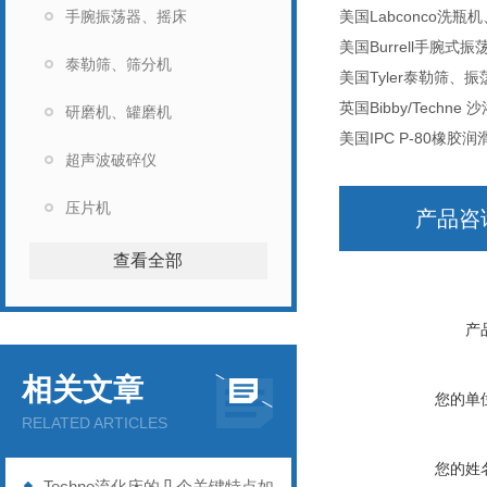
手腕振荡器、摇床
美国Labconco洗
美国Burrell手腕式振
泰勒筛、筛分机
美国Tyler泰勒筛、
英国Bibby/Techne 
研磨机、罐磨机
美国IPC P-80橡胶润
超声波破碎仪
压片机
产品咨
查看全部
产
相关文章
您的单
RELATED ARTICLES
您的姓
Techne流化床的几个关键特点如