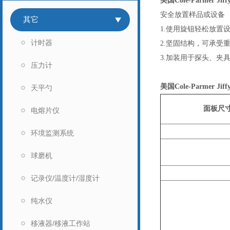
美国Cole-Parmer Jif
安全放置样品或设备
其它
1.使用旋钮轻松放置
计时器
2.坚固结构，可承受
3.加装用于探头、夹
压力计
美国Cole-Parmer Jif
天平勺
面板尺
电熔片仪
环境监测系统
球磨机
记录仪/温度计/湿度计
纯水仪
移液器/移液工作站