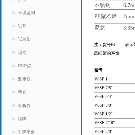
不锈钢
6.7
环境监测
PE聚乙烯
2m
试剂
尼龙
3.3
试管架
注：
货号BU——表
滤网
高细筛的寿命
PCR仪
货号
测定仪
V6SF 1"
V6SF 7/8"
手套
V6SF 3/4"
分析仪
V6SF 5/8"
V6SF 1/2"
喷嘴
V6SF 7/16"
V6SF 3/8"
升降平台