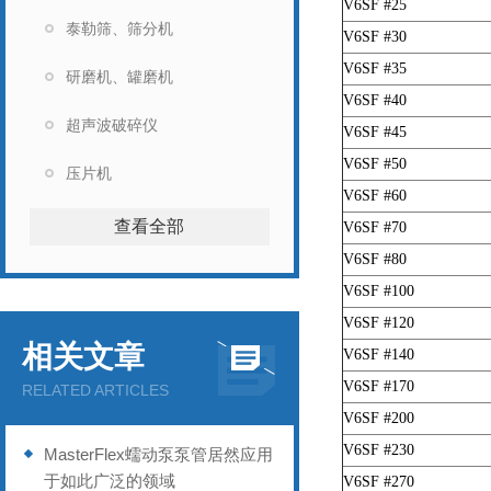
V6SF #25
泰勒筛、筛分机
V6SF #30
V6SF #35
研磨机、罐磨机
V6SF #40
超声波破碎仪
V6SF #45
V6SF #50
压片机
V6SF #60
查看全部
V6SF #70
V6SF #80
V6SF #100
V6SF #120
相关文章
V6SF #140
V6SF #170
RELATED ARTICLES
V6SF #200
V6SF #230
MasterFlex蠕动泵泵管居然应用
于如此广泛的领域
V6SF #270