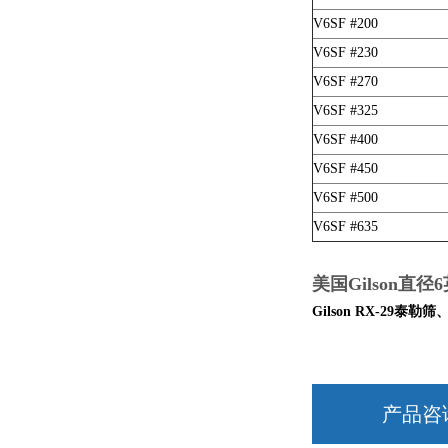
V6SF #200
V6SF #230
V6SF #270
V6SF #325
V6SF #400
V6SF #450
V6SF #500
V6SF #635
美国Gilson直
Gilson RX-29
泰勒筛
产品咨