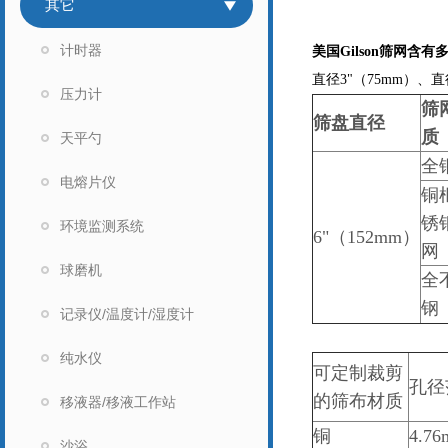
其它
计时器
美国
Gilson
筛网含有
直径3"（75mm）、直径
压力计
筛
筛盘直径
质
天平勺
全
电熔片仪
铜
锈
环境监测系统
6"（152mm）
网
球磨机
全
钢
记录仪/温度计/湿度计
纯水仪
可定制裁剪
孔径
的筛布材质
移液器/移液工作站
铜
4.7
沙浴