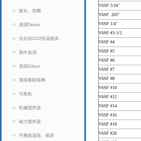
V6SF 5/16"
接头、垫圈
V6SF .265"
V6SF 1/4"
美国Desco
V6SF #3-1/2
全自动CO2恒温摇床
V6SF #4
V6SF #5
胎牛血清
V6SF #6
美国Gilson
V6SF #7
V6SF #8
美国泰勒筛网
V6SF #10
匀浆机
V6SF #12
V6SF #14
机械搅拌器
V6SF #16
磁力搅拌器
V6SF #18
V6SF #20
手腕振荡器、摇床