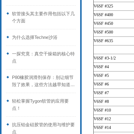
V6SF #325
软管接头其主要作用包括以下几
V6SF #400
个方面
V6SF #450
V6SF #500
为什么选择Techne沙浴
V6SF #635
一探究竟：真空干燥箱的核心特
V6SF #3-1/2
点
V6SF #4
V6SF #5
P80橡胶润滑剂保存：别让细节
毁了效果，这些方法越早知道越
V6SF #6
好
V6SF #7
轻松掌握Tygon软管的应用要
V6SF #8
点！
V6SF #10
V6SF #12
抗压铂金硅胶管的使用与维护要
V6SF #14
点