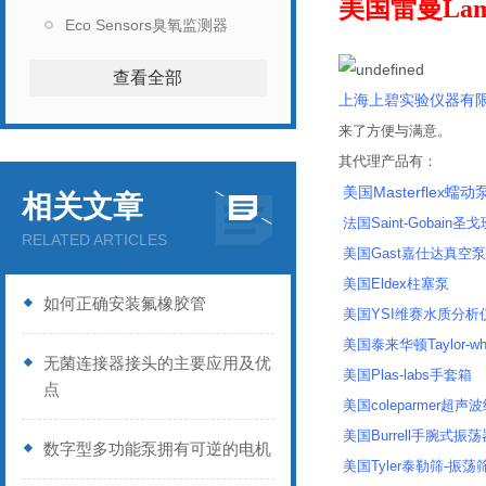
美国雷曼Lam
Eco Sensors臭氧监测器
企业证书
查看全部
上海上碧实验仪器有
来了方便与满意。
其代理产品有：
美国Masterflex蠕动
相关文章
法国Saint-Gobain圣戈
RELATED ARTICLES
美国Gast嘉仕达真空
美国Eldex柱塞泵
如何正确安装氟橡胶管
美国YSI维赛水质分析仪
美国泰来华顿Taylor-wh
无菌连接器接头的主要应用及优
美国Plas-labs手套箱
点
美国coleparmer超
美国Burrell手腕式振荡
数字型多功能泵拥有可逆的电机
美国Tyler泰勒筛-振荡