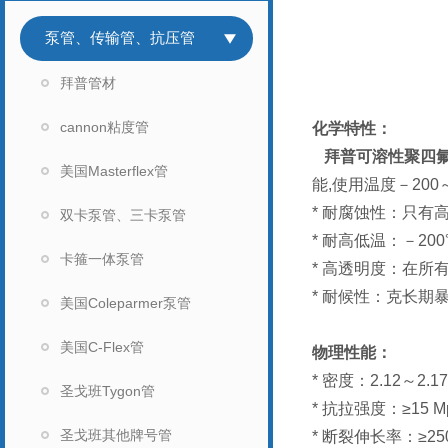
泵管、传输管、抗压管
拜普管材
cannon粘度管
化学特性：
拜普可溶性聚四氟
美国Masterflex管
能,使用温度－20
* 耐腐蚀性：只
双卡泵管、三卡泵管
* 耐高低温：－2
卡箍一体泵管
* 高透明度：在所
* 耐候性：克长期
美国Coleparmer泵管
美国C-Flex管
物理性能：
* 密度：2.12～2.17 
圣戈班Tygon管
* 抗拉强度：≥15 M
圣戈班其他牌号管
* 断裂伸长率：≥25