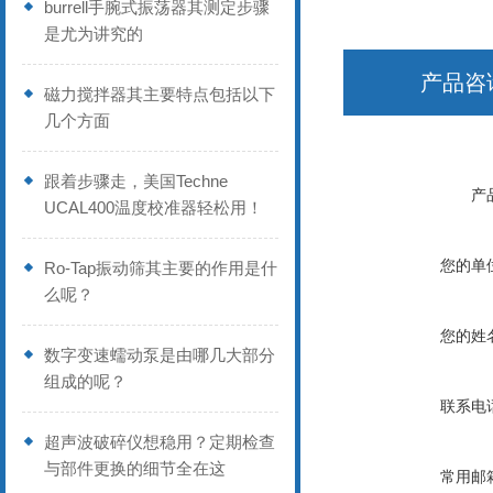
burrell手腕式振荡器其测定步骤
是尤为讲究的
产品咨
磁力搅拌器其主要特点包括以下
几个方面
跟着步骤走，美国Techne
产
UCAL400温度校准器轻松用！
您的单
Ro-Tap振动筛其主要的作用是什
么呢？
您的姓
数字变速蠕动泵是由哪几大部分
组成的呢？
联系电
超声波破碎仪想稳用？定期检查
与部件更换的细节全在这
常用邮