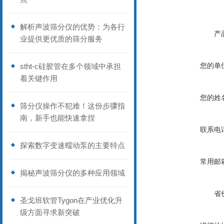
解析声波筛分仪的优势：为各行
产
业提供更优质的筛分服务
您的单
stht-c硅胶管在多个领域中承担
着关键作用
您的姓
筛分仪操作不犯难！这份步骤指
南，新手也能快速拿捏
联系电
探索数字变速蠕动泵的主要特点
常用邮
揭秘声波筛分仪的多种应用领域
省
圣戈班软管Tygon在产业优化升
级方面寻求新突破