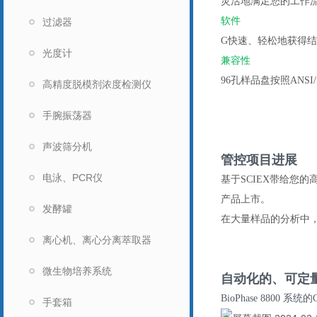
灵活地满足您的工作
软件
过滤器
G快速、轻松地获得
光度计
兼容性
96孔样品盘按照
ANSI
高精度脱模剂浓度检测仪
手腕振荡器
声波筛分机
管控项目进展
电泳、PCR仪
基于
SCIEX
带给您的
产品上市。
发酵罐
在大量样品的分析中
离心机、离心分离萃取器
微生物培养系统
自动化的、可定
BioPhase 8800
系统的
手套箱