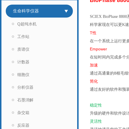
BioPhase 880
生命科学仪器
SCIEX BioPha
Q超纯水机
科学家现在可以更
K
速
T性
工作站
在一个系统上运行更
Empower
质谱仪
在短时间内完成多个
计数器
加速
通过高通量的
8
根毛细
细胞仪
简化
分析仪器
通过友好的软件和预
石墨消解
稳定性
杂交箱
升级的硬件和软件设
灵活性
反应器