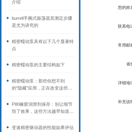
介绍
您的姓
burrell手腕式振荡器其测定步骤
是尤为讲究的
联系电
精密蠕动泵具有以下几个显著特
常用邮
点
省
精密蠕动泵的主要结构如下
精密蠕动泵：那些你想不到
详细地
的“隐藏”应用，正在改变这些行
业
补充说
P80橡胶润滑剂保存：别让细节
毁了效果，这些方法越早知道越
好
变速精密驱动器的性能如果评估