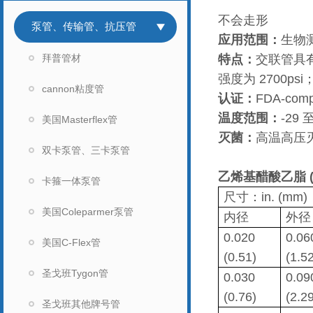
不会走形
泵管、传输管、抗压管
应用范围：
生物
拜普管材
特点：
交联管具有
强度为 2700p
cannon粘度管
认证：
FDA-com
温度范围：
-29 
美国Masterflex管
灭菌：
高温高压
双卡泵管、三卡泵管
乙烯基醋酸乙脂 (
卡箍一体泵管
尺寸：in. (mm)
美国Coleparmer泵管
内径
外径
0.020
0.06
美国C-Flex管
(0.51)
(1.5
圣戈班Tygon管
0.030
0.09
(0.76)
(2.2
圣戈班其他牌号管