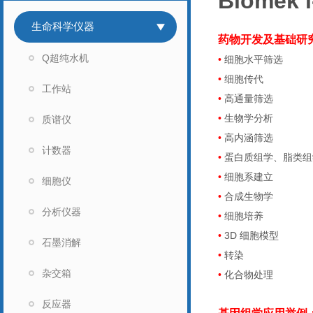
Biomek i
生命科学仪器
药物开发及基础研
Q超纯水机
•
细胞水平筛选
•
细胞传代
工作站
•
高通量筛选
•
生物学分析
质谱仪
•
高内涵筛选
计数器
•
蛋白质组学、脂类组
•
细胞系建立
细胞仪
•
合成生物学
分析仪器
•
细胞培养
•
3D
细胞模型
石墨消解
•
转染
杂交箱
•
化合物处理
反应器