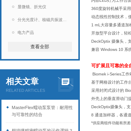
内部
LED
灯为工作台
显微镜、折光仪
360
度旋转机械手采用
动态线性控制技术，
分光光度计、核磁共振波谱仪
1 mL
大容量多通道加
电力产品
开放型平台设计，轻
DeckOptix
摄像头，
查看全部
兼容
Windows 10
系
可扩展且可靠的全
Biomek i-Series
工作
相关文章
基于网格设计的工作
RELATED ARTICLES
采用封闭式设计的
Bio
外壳上的垂直滑动门
DeckOptix
摄像头，支
MasterFlex蠕动泵泵管：耐用性
与可靠性的结合
8
通道加样器，各通
*
供应商组件功能有所差
想搞懂精密蠕动泵的运作逻辑？