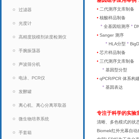
基因组学应用举例
•
二代测序文库制备
过滤器
•
核酸样品制备
光度计
°
全基因组测序
°
DN
•
Sanger
测序
高精度脱模剂浓度检测仪
°
HLA
分型
°
BigD
手腕振荡器
•
芯片样品制备
•
三代测序文库制备
声波筛分机
°
基因型分型
电泳、PCR仪
•
qPCR/PCR
体系构
°
基因表达
发酵罐
离心机、离心分离萃取器
专注于科学的实验
微生物培养系统
清晰、多色模式的状
Biomek
红外光幕自动
手套箱