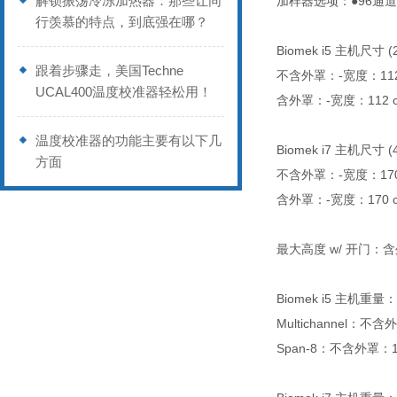
解锁振荡冷冻加热器：那些让同
加样器选项：●
96
通道
行羡慕的特点，到底强在哪？
Biomek i5
主机尺寸
(
跟着步骤走，美国Techne
不含外罩：
-
宽度：
11
UCAL400温度校准器轻松用！
含外罩：
-
宽度：
112 c
温度校准器的功能主要有以下几
Biomek i7
主机尺寸
(
方面
不含外罩：
-
宽度：
17
含外罩：
-
宽度：
170 c
最大高度
w/
开门：含
Biomek i5
主机重量：
Multichannel
：不含外
Span-8
：不含外罩：