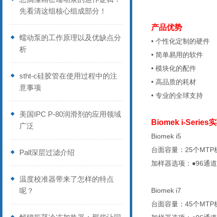
先看清这组核心组成部分！
产品优势
蠕动泵的工作原理以及优缺点分
•
个性化定制的硬件
析
•
简单易用的软件
•
模块化的配件
stht-c硅胶管在使用过程中的注
•
高品质的耗材
意事项
•
专业的全球支持
美国IPC P-80润滑剂的应用领域
Biomek i-Ser
广泛
Biomek i5
台面容量：
25
个
MTP
Pall深层过滤介绍
加样器选项：●
96
通道
温度校准器带来了怎样的特点
呢？
Biomek i7
台面容量：45个
MTP