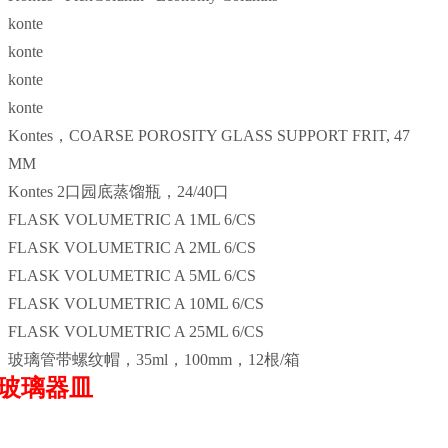
konte
konte
konte
konte
Kontes
，COARSE POROSITY GLASS SUPPORT FRIT, 47
MM
Kontes 2
口园底蒸馏瓶，24/40口
FLASK VOLUMETRIC A 1ML 6/CS
FLASK VOLUMETRIC A 2ML 6/CS
FLASK VOLUMETRIC A 5ML 6/CS
FLASK VOLUMETRIC A 10ML 6/CS
FLASK VOLUMETRIC A 25ML 6/CS
玻璃管带螺纹帽，35ml，100mm，12根/箱
e玻璃器皿