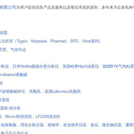
有限公司
为用户提供优良产品及服务以及唯实求真的原则，多年来为众多机构
蠕动泵
n圣戈班管（Tygon、Norprene、Pharmed、SPD、Viton系列）
真空泵、气动马达
析仪、日本Horiba掘场水质分析仪、美国哈希Hach浊度仪、德国BYK气泡粘度计
-wharton液氮罐
套箱
r超声波细胞破碎仪、洗瓶机，美国Labconco洗瓶机
式振荡器
振荡筛-筛分机
、Micro-90清洗剂、LF2100清洗剂
、临床检验、理化分析仪器、植物学、农业相关仪器、食品、微生物仪器、通用
及电子芯片等行业