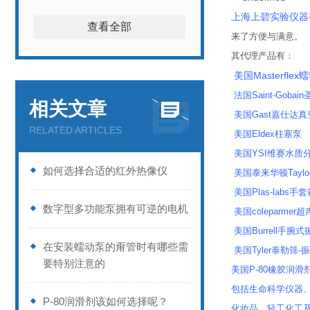
上海上碧实验仪器
查看全部
来了方便与满意。
其代理产品有：
美国Masterflex
法国Saint-Gobai
相关文章
美国Gast嘉仕达
RELATED ARTICLES
美国Eldex柱塞泵
美国YSI维赛水质分
如何选择合适的红外热像仪
美国泰来华顿Taylor
美国Plas-labs手
数字型多功能泵拥有可逆的电机
美国coleparme
美国Burrell手腕
在安装蠕动泵的甭管时有哪些需
美国Tyler泰勒筛-
要特别注意的
美国P-80橡胶润滑剂
包括生命科学仪器
P-80润滑剂该如何选择呢？
化妆品、轻工化工