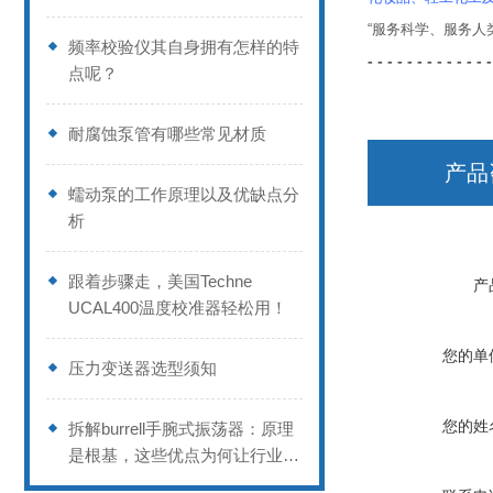
“服务科学、服务
频率校验仪其自身拥有怎样的特
- - - - - - - - - - - - -
点呢？
耐腐蚀泵管有哪些常见材质
产品
蠕动泵的工作原理以及优缺点分
析
跟着步骤走，美国Techne
产
UCAL400温度校准器轻松用！
您的单
压力变送器选型须知
您的姓
拆解burrell手腕式振荡器：原理
是根基，这些优点为何让行业偏
爱？