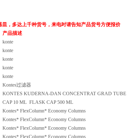
器皿
，多达上千种货号，来电时请告知产品货号方便报价
产品描述
konte
konte
konte
konte
konte
Kontes
过滤器
KONTES KUDERNA-DAN CONCENTRAT GRAD TUBE
CAP 10 ML FLASK CAP 500 ML
Kontes* FlexColumn* Economy Columns
Kontes* FlexColumn* Economy Columns
Kontes* FlexColumn* Economy Columns
Kontes* FlexColumn* Economy Columns