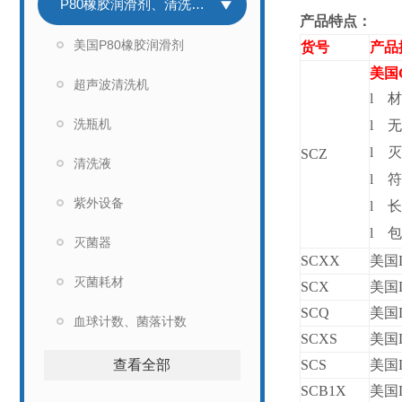
P80橡胶润滑剂、清洗灭菌
产品特点：
美国P80橡胶润滑剂
货号
产品
美国C
超声波清洗机
l
材
洗瓶机
l
无
l
灭
SCZ
清洗液
l
符
紫外设备
l
长
l
包
灭菌器
SCXX
美国D
灭菌耗材
SCX
美国D
SCQ
美国D
血球计数、菌落计数
SCXS
美国D
查看全部
SCS
美国D
SCB1X
美国D