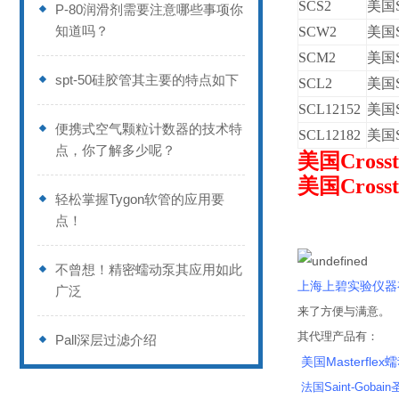
SCS2
美国S
P-80润滑剂需要注意哪些事项你
知道吗？
SCW2
美国S
SCM2
美国S
spt-50硅胶管其主要的特点如下
SCL2
美国S
SCL12152
美国S
便携式空气颗粒计数器的技术特
SCL12182
美国S
点，你了解多少呢？
美国Cros
美国Cros
轻松掌握Tygon软管的应用要
点！
企业证
不曾想！精密蠕动泵其应用如此
上海上碧实验仪器
广泛
来了方便与满意。
其代理产品有：
Pall深层过滤介绍
美国Masterflex
法国Saint-Gobai