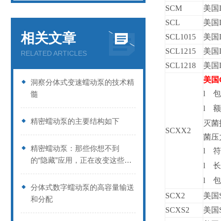
SCM
美国D
SCL
美国D
相关文章
SCL1015
美国D
SCL1215
美国D
RELATED ARTICLES
SCL1218
美国D
美国C
洞察分体式变速蠕动泵的技术精
l
包
髓
l
额
精密蠕动泵的主要结构如下
灭菌
SCXX2
菌压
精密蠕动泵：那些你想不到
l
符
的“隐藏”应用，正在改变这些行
l
长
业
l
包
分体式数字蠕动泵的高容量输送
SCX2
美国S
和分配
SCXS2
美国S