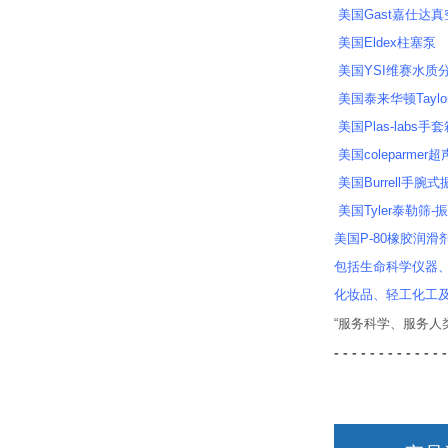
美国Gast嘉仕达
美国Eldex柱塞泵
美国YSI维赛水质分
美国泰来华顿Taylor
美国Plas-labs手
美国coleparme
美国Burrell手腕
美国Tyler泰勒筛-
美国P-80橡胶润滑剂
包括生命科学仪器
化妆品、轻工化工
“服务科学、服务
- - - - - - - - - - - - -