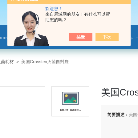
欢迎您！
来自局域网的朋友！有什么可以帮
助您的吗？
leparmer,注射泵,洗瓶机,p80橡胶润滑剂PendoTECH压力监控与传送系统、一次压力传感器 ，圣
灭菌耗材
>
美国Crosstex灭菌自封袋
美国Cro
简要描述：
美国