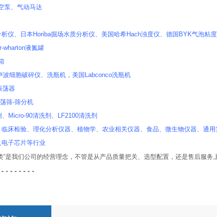
真空泵、气动马达
析仪、日本Horiba掘场水质分析仪、美国哈希Hach浊度仪、德国BYK气泡粘度计
-wharton液氮罐
套箱
r超声波细胞破碎仪、洗瓶机，美国Labconco洗瓶机
式振荡器
振荡筛-筛分机
、Micro-90清洗剂、LF2100清洗剂
、临床检验、理化分析仪器、植物学、农业相关仪器、食品、微生物仪器、通用
及电子芯片等行业
人类”是我们公司的经营理念，不管是从产品质量把关、选型配置，还是售后服务
 - - - - - - - -