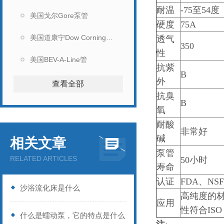
耐温
-75至54度
美国戈尔Gore泵管
硬度
75A
美国道康宁Dow Corning硅胶管
透气
350
性
美国BEV-A-Line管
抗紫
B
外
查看全部
抗臭
B
氧
耐酸
非常好
碱
相关文章
泵管
RELATED ARTICLES
50小时
寿命
认证
FDA、NSF
沙浴流化床是什么
高纯度的
应用
性符合ISO 
什么是蠕动泵，它的特点是什么