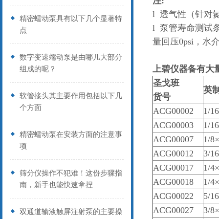
注:
l
透气性（针对
精密蠕动泵具有以下几个显著特
l 泵管寿命测试条件
点
量回压0psi
数字变速蠕动泵是由哪几大部分
上碧仪器备有大
组成的呢？
圣戈班
英
软管接头其主要作用包括以下几
货号
个方面
ACG00002
1/1
ACG00003
1/1
精密蠕动泵在安装方面的注意事
ACG00007
1/8
项
ACG00012
3/1
ACG00017
1/4
筛分仪操作不犯难！这份步骤指
ACG00018
1/4
南，新手也能快速拿捏
ACG00022
5/1
ACG00027
3/8
双通道输液触屏注射泵的主要操