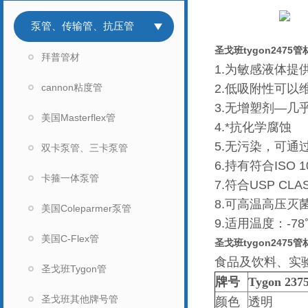
泵管、传输管、抗压管
圣戈班tygon2475管
拜普管材
1.为敏感液体提
cannon粘度管
2.低吸附性可以
3.无增塑剂—几
美国Masterflex管
4.*抗化学腐蚀
5.无污染，可
双卡泵管、三卡泵管
6.持有符合ISO
卡箍一体泵管
7.符合USP CLA
8.可高温高压
美国Coleparmer泵管
9.适用温度：-78
美国C-Flex管
圣戈班tygon2475管
食品及饮料、实
圣戈班Tygon管
牌号
Tygon 237
圣戈班其他牌号管
颜色
透明