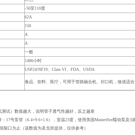
-50至110度
62A
150
A
A
一般
1400小时
USP24/NF19、Class VI、FDA、USDA
食品、饮料、医疗，可用于管路融合机、封口机，做成适合
氮气测试）数值越大，说明管子透气性越好，反之越差
17号泵管（6.4×9.6×1.6），室温23度，使用美国Masterflex蠕动泵及
现裂口为止（该数值为圣戈班提供，仅供参考）