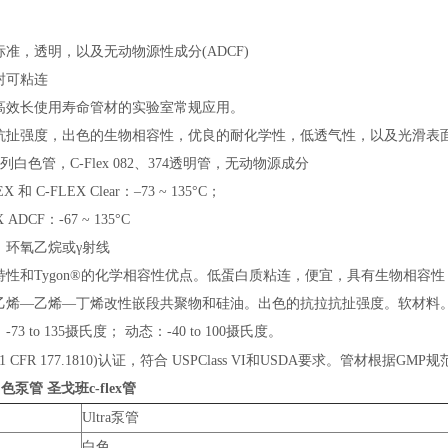
标准，透明，以及无动物源性成分(ADCF)
封可粘连
要高效长使用寿命管材的实验室常规应用。
拉抗扯强度，出色的生物相容性，优良的耐化学性，低透气性，以及光滑表
001系列白色管，C-Flex 082、374透明管，无动物源成分
 和 C-FLEX Clear：–73 ~ 135°C；
F：-67 ~ 135°C
、环氧乙烷或γ射线
理特性和Tygon®的化学相容性优点。低蛋白质粘连，便宜，具有生物相容
苯乙烯—乙烯—丁烯改性嵌段共聚物和硅油。出色的抗拉抗扯强度。软材料
3 to 135摄氏度； 动态：-40 to 100摄氏度。
ant (21 CFR 177.1810)认证，符合 USPClass VI和USDA要求。管材
a白色泵管 圣戈班c-flex管
Ultra泵管
白色