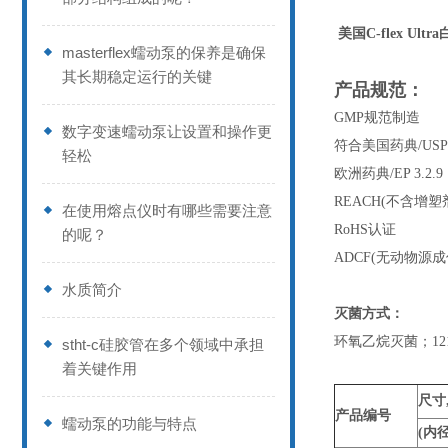
美国C-flex Ult
masterflex蠕动泵的保养是确保
其长期稳定运行的关键
产品规范：
GMP规范制造
数字变速蠕动泵让设置和操作更
符合美国药典/USP24/
轻松
欧洲药典/EP 3.2.9
REACH(不含增塑
在使用熔点仪时有哪些需要注意
RoHS认证
的呢？
ADCF(无动物源成
水质简介
灭菌方式：
环氧乙烷灭菌；121
stht-c硅胶管在多个领域中承担
着关键作用
尺寸
产品编号
蠕动泵的功能与特点
(内