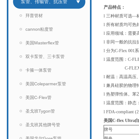
泵管、传输管、抗压管
产品特点：
拜普管材
l 三种材质可选—
l 所有材质均可热
cannon粘度管
l 应用领域：需
l 非同一般的抗
美国Masterflex管
l 分为C-Flex 
双卡泵管、三卡泵管
l 温度范围：C-FLEX
C-FLEX ADC
卡箍一体泵管
l 耐温：高温高压
美国Coleparmer泵管
l 兼具硅胶的物
l 热塑弹性体。
美国C-Flex管
l 温度范围：静态：-7
圣戈班Tygon管
l FDA-compli
美国C-flex Ultr
圣戈班其他牌号管
牌号
美国戈尔Gore泵管
颜色