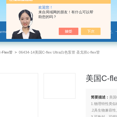
欢迎您！
来自局域网的朋友！有什么可以帮
助您的吗？
leparmer,注射泵,洗瓶机,p80橡胶润滑剂PendoTECH压力监控与传送系统、一次压力传感器 ，圣
-Flex管
>
06434-14美国C-flex Ultra白色泵管 圣戈班c-flex管
美国C-fl
简要描述：
美国C
1.物理特性类似
.2具生物兼容
3.可热封，可焊