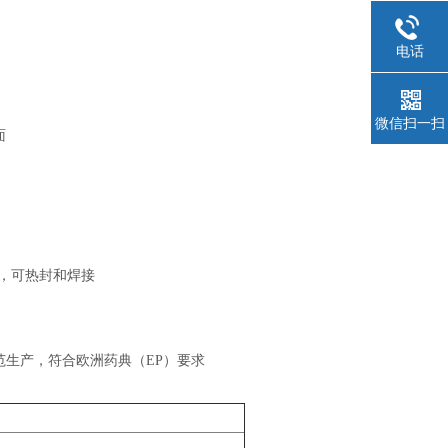
电话
微信扫一扫
面
性，可热封和焊接
。
根据GMP规范生产，符合欧洲药典（EP）要求