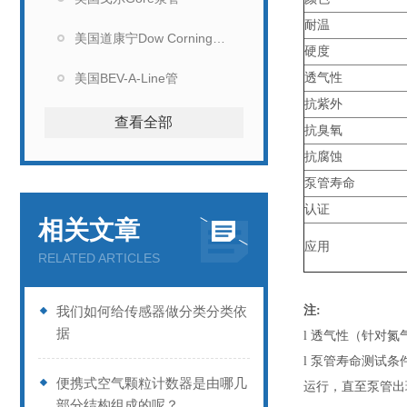
耐温
美国道康宁Dow Corning硅胶管
硬度
美国BEV-A-Line管
透气性
抗紫外
查看全部
抗臭氧
抗腐蚀
泵管寿命
认证
相关文章
应用
RELATED ARTICLES
我们如何给传感器做分类分类依
注:
据
l 透气性（针对
l 泵管寿命测试条件：
便携式空气颗粒计数器是由哪几
运行，直至泵管出
部分结构组成的呢？