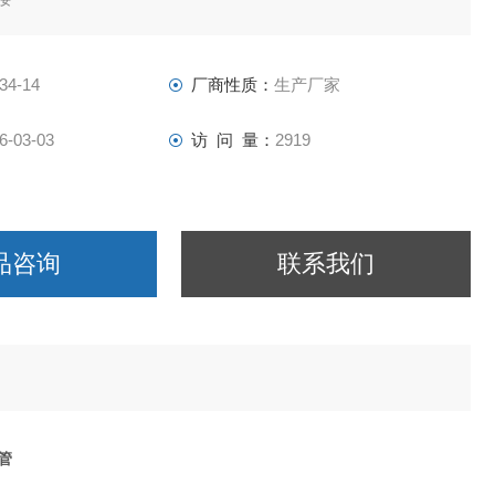
蜕变（用于蠕动泵时）
34-14
厂商性质：
生产厂家
6-03-03
访 问 量：
2919
品咨询
联系我们
泵管