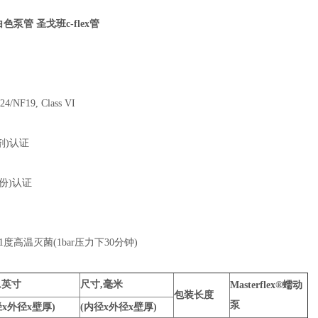
ra白色泵管 圣戈班c-flex管
NF19, Class VI
剂)认证
份)认证
度高温灭菌(1bar压力下30分钟)
,英寸
尺寸,毫米
Masterflex®蠕动
包装长度
泵
径x外径x壁厚)
(内径x外径x壁厚)