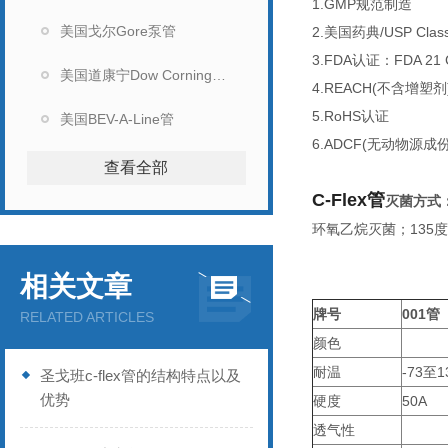
1.GMP
规范制造
美国戈尔Gore泵管
2.美国药典/USP Class
3.FDA
认证：FDA 21 CF
美国道康宁Dow Corning硅胶管
4.REACH(
不含增塑剂
5.RoHS
认证
美国BEV-A-Line管
6.ADCF(
无动物源成份
查看全部
C-Flex管
灭菌方式
环氧乙烷灭菌；135度
相关文章
牌号
001
管
RELATED ARTICLES
颜色
耐温
-73
至1
圣戈班c-flex管的结构特点以及
优势
硬度
50A
透气性