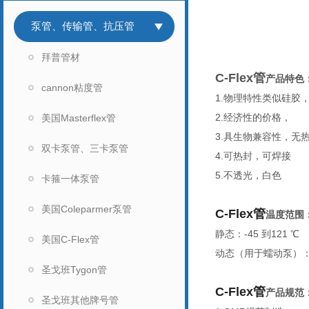
泵管、传输管、抗压管
拜普管材
C-Flex管
产
品特色
cannon粘度管
1.物理特性类似硅胶，
2.经济性的价格，
美国Masterflex管
3.具生物兼容性，无
双卡泵管、三卡泵管
4.可热封，可焊接
5.不透光，白色
卡箍一体泵管
美国Coleparmer泵管
C-Flex管
温度范围
静态：-45 到121
℃
美国C-Flex管
动态（用于蠕动泵）：-
圣戈班Tygon管
C-Flex管
产品规范
圣戈班其他牌号管