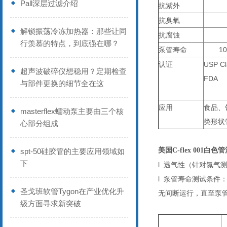
Pall深层过滤介绍
抗紫外
抗臭氧
解锁振荡冷冻加热器：那些让同
抗腐蚀
行羡慕的特点，到底强在哪？
泵管寿命
10
认证
USP Cl
超声波破碎仪想稳用？定期检查
FDA
与部件更换的细节全在这
应用
食品、
masterflex蠕动泵主要由三个核
类形状
心部分组成
美国C-flex 001白色管
spt-50硅胶管的主要应用领域如
下
l
透气性（针对氮气
l
泵管寿命测试条件：17
圣戈班软管Tygon在产业优化升
无间断运行，直至泵
级方面寻求新突破