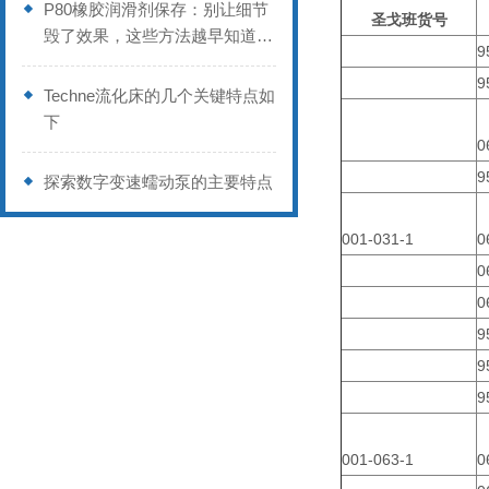
P80橡胶润滑剂保存：别让细节
圣戈班货号
毁了效果，这些方法越早知道越
9
好
9
Techne流化床的几个关键特点如
下
0
9
探索数字变速蠕动泵的主要特点
001-031-1
0
0
0
9
9
9
001-063-1
0