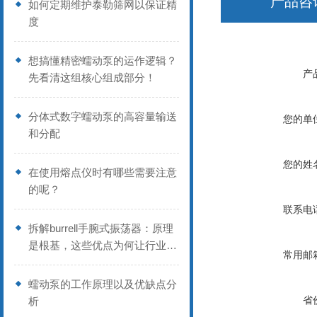
产品咨
如何定期维护泰勒筛网以保证精
度
想搞懂精密蠕动泵的运作逻辑？
产
先看清这组核心组成部分！
分体式数字蠕动泵的高容量输送
您的单
和分配
您的姓
在使用熔点仪时有哪些需要注意
的呢？
联系电
拆解burrell手腕式振荡器：原理
是根基，这些优点为何让行业偏
常用邮
爱？
蠕动泵的工作原理以及优缺点分
省
析