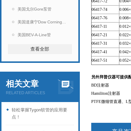
06417-72
0.004
×
美国戈尔Gore泵管
06417-74
0.006
×
06417-76
0.008
×
美国道康宁Dow Corning硅胶管
06417-11
0.012
×
美国BEV-A-Line管
06417-21
0.022
×
06417-31
0.032
×
查看全部
06417-41
0.042
×
06417-51
0.052
×
另外拜普仪器可提供
相关文章
BD
注射器
RELATED ARTICLES
Hamiliton
注射器
PTFE
微细管直通、L
轻松掌握Tygon软管的应用要
点！