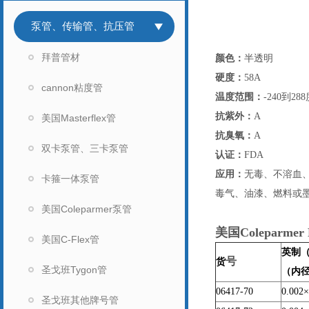
泵管、传输管、抗压管
拜普管材
颜色：
半透明
硬度：
58A
cannon粘度管
温度范围：
-240到28
抗紫外：
A
美国Masterflex管
抗臭氧：
A
双卡泵管、三卡泵管
认证：
FDA
应用：
无毒、不溶血
卡箍一体泵管
毒气、油漆、燃料或
美国Coleparmer泵管
美国Coleparm
美国C-Flex管
英制
号
货
圣戈班Tygon管
（内径
06417-70
0.002
×
圣戈班其他牌号管