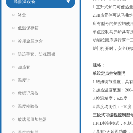
高低温设备
1.直升式炉门可使热
冰盒
2.加热元件可从马弗
所有型号的炉腔均使
低温保存箱
单点控制马弗炉具有按比
功能按顺序运行两个三
冷却金属冰盒
炉门打开时，安全联
防冻手套、防冻围裙
规格：
加热套
单设定点控制型号
温度计
1.转妞调节温度，具
2.加热温度范围：200—
数据记录仪
3.控温精度：±25度
温度校验仪
4.温度均衡性：±10度
三段式可编程控制型
玻璃器皿加热器
1.PID控制模式，
2.具有7天延迟功能
温度控制器