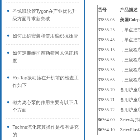
货号
产品描述
圣戈班软管Tygon在产业优化升
级方面寻求新突破
33855-05
美国Cole
33855-25
，单点控
如何正确安装和使用编织抗压管
33855-45
，单点控制
33855-15
，三段程序
如何定期维护泰勒筛网以保证精
33855-55
，三段程
度
33855-35
，三段程序
Ro-Tap振动筛在开机前的检查工
33855-65
，三段程
作如下
33855-70
备用炉座底
33855-71
备用炉座
磁力离心泵的作用主要有以下几
个方面
33855-72
备用炉座底
86364-00
Zetex马
Techne流化床其操作是很有讲究
86364-10
ZetexP
的