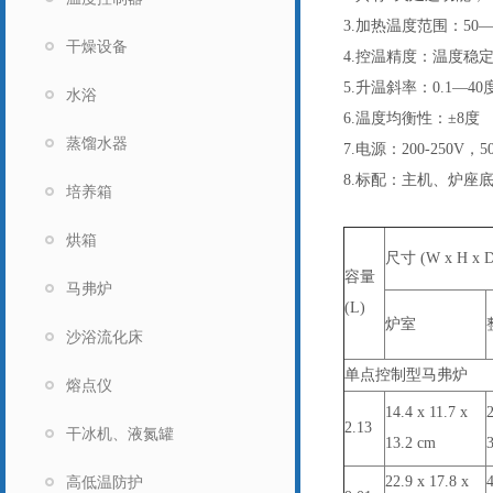
3.加热温度范围：50—
干燥设备
4.控温精度：温度稳定
5.升温斜率：0.1—
水浴
6.温度均衡性：±8度
蒸馏水器
7.电源：200-250V，50
8.标配：主机、炉座
培养箱
烘箱
尺寸 (W x H x D
容量
马弗炉
(L)
炉室
沙浴流化床
单点控制型马弗炉
熔点仪
14.4 x 11.7 x
2
2.13
干冰机、液氮罐
13.2 cm
高低温防护
22.9 x 17.8 x
4