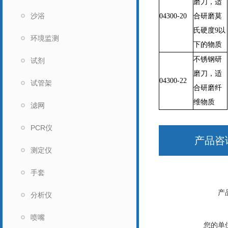
磨刀，适
沙浴
04300-20
合研磨莫
氏硬度9以
环境监测
下的物质
不锈钢研
试剂
磨刀，适
04300-22
试管架
合研磨纤
维物质
滤网
PCR仪
产品咨
测定仪
手套
产
分析仪
喷嘴
您的单