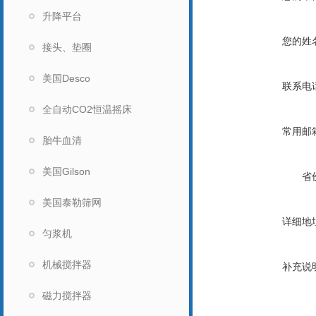
升降平台
您的姓
接头、垫圈
美国Desco
联系电
全自动CO2恒温摇床
常用邮
胎牛血清
美国Gilson
省
美国泰勒筛网
详细地
匀浆机
机械搅拌器
补充说
磁力搅拌器