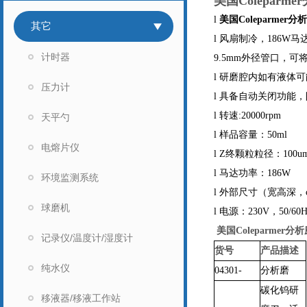
美国Coleparm
l
美国Coleparmer分
其它
l
风扇制冷，186W
计时器
9.5mm外径管口，
l
研磨腔内如有液体可
压力计
l
具备自动关闭功能，
l
转速:20000rpm
天平勺
l
样品容量：50ml
电熔片仪
l
Z终颗粒粒径：100u
l
马达功率：186W
环境监测系统
l
外部尺寸（宽高深，cm）：
球磨机
l
电源：230V，50/6
美国Coleparmer
记录仪/温度计/湿度计
货号
产品描述
纯水仪
04301-
分析磨
碳化钨研
移液器/移液工作站