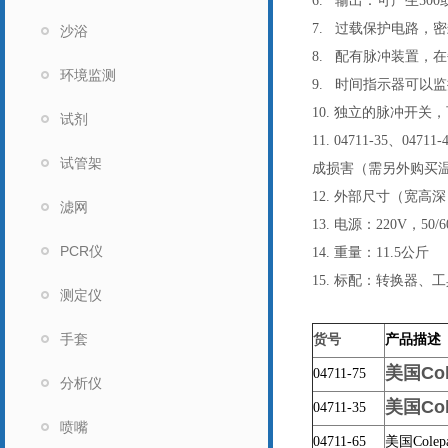
6. 输出：可产生500
7. 过载保护电路，
沙浴
8. 配有脉冲装置，
环境监测
9. 时间指示器可以
10. 独立的脉冲开
试剂
11. 04711-3
试管架
成损害（需另外购买
12. 外部尺寸（宽高深，
滤网
13. 电源：220V，50/6
PCR仪
14. 重量：11.5公斤
15. 标配：转换器
测定仪
手套
货号
产品描述
美国Co
04711-75
分析仪
美国Co
04711-35
喷嘴
04711-65
美国Cole