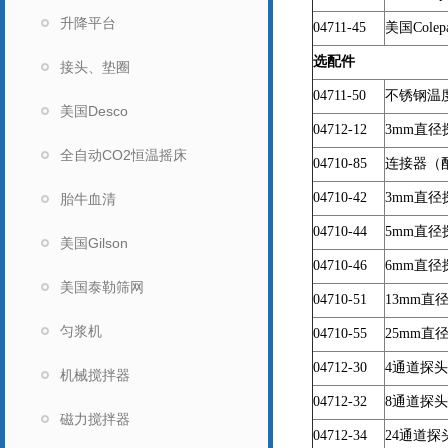
升降平台
04711-45
美国Col
选配件
接头、垫圈
04711-50
不锈钢温度探
美国Desco
04712-12
3mm
直径探
全自动CO2恒温摇床
04710-85
连接器（配0
04710-42
3mm
直径
胎牛血清
04710-44
5mm
直径
美国Gilson
04710-46
6mm
直径
美国泰勒筛网
04710-51
13mm
直径
匀浆机
04710-55
25mm
直径
04712-30
4
通道探头，
机械搅拌器
04712-32
8
通道探头，
磁力搅拌器
04712-34
24
通道探头