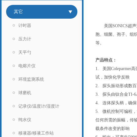
其它
计时器
美国SONICS超
胞、细菌、孢子、组
压力计
等。
天平勺
产品特点：
电熔片仪
1. 美国Colep
试，加快化学反映
环境监测系统
2. 探头振动形成
球磨机
3. 探头由钛合金T
4. 连体探头柄，确
记录仪/温度计/湿度计
5. 微机控制可编
纯水仪
任何所需的振幅，传
载条件改变的影响
移液器/移液工作站