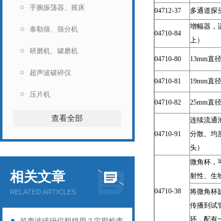
手腕振荡器、摇床
04712-37
多通道探
增幅器，适
泰勒筛、筛分机
04710-84
上）
研磨机、罐磨机
04710-80
13mm
直径
超声波破碎仪
04710-81
19mm
直径
压片机
04710-82
25mm
直径
查看全部
连续流通
04710-91
分散、均
头）
微角杯，
相关文章
射性、生
04710-38
RELATED ARTICLES
将微角杯
传播到试
环，配有
超声波破碎仪想稳用？定期检查