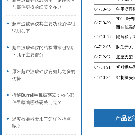
与部件更换的细节全在这
04710-43
备用漂浮
300ml
冷
04710-89
超声波破碎仪其主要功能的详细
而在低温
说明如下
04710-48
隔音箱，降
04712-05
脚踏开关
超声波破碎仪的结构通常包括以
下几个主要部分
04712-92
底座支架（
04714-91
塑料探头
原来超声波破碎仪有如此之多的
04710-94
铝制探头
优势
拆解Burrell手腕振荡器：核心部
件里藏着哪些硬核门道？
产品咨
温度校准器带来了怎样的特点
呢？