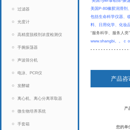
美国Tyler泰勒筛-振
美国P-80橡胶润滑剂、M
过滤器
包括生命科学仪器、
光度计
料、日用化学、化妆
“服务科学、服务人
高精度脱模剂浓度检测仪
www.shangbi。。ｃ
手腕振荡器
- - - - - - - - - - - - - - - 
声波筛分机
电泳、PCR仪
产品咨
发酵罐
离心机、离心分离萃取器
产
微生物培养系统
手套箱
您的单