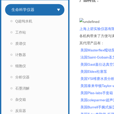
产品特点：
企业证书
生命科学仪器
Q超纯水机
上海上碧实验仪器有
工作站
各机构带来了方便与
其代理产品有：
质谱仪
美国Masterflex蠕动
计数器
法国Saint-Gobain
美国Gast嘉仕达真
细胞仪
美国Eldex柱塞泵
分析仪器
美国YSI维赛水质分析
美国泰来华顿Taylor-
石墨消解
美国Plas-labs手套箱
杂交箱
美国coleparmer
美国Burrell手腕式
反应器