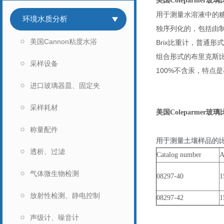
美国Coleparmer玻
用于测量水溶液中的糖
环境水质分析
独序列化的，包括由
美国Cannon粘度水浴
Brix比重计，普通形
组合形式的布里克斯比
采样设备
100%不含汞，特点
进口玻璃器皿、固定夹
采样耗材
美国Coleparmer玻
称量配件
用于测量土壤样品的比
透析、过滤
Catalog number
A
气体微生物检测
08297-40
1
放射性检测、静电控制
08297-42
1
声级计、噪音计