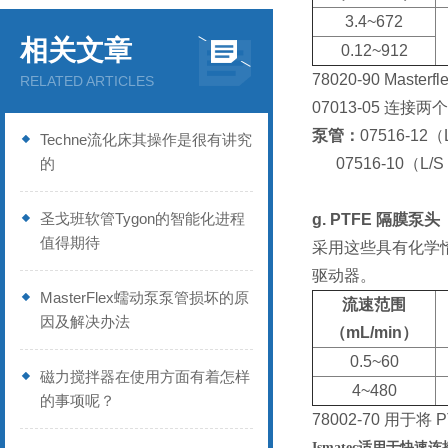
3.4~672
相关文章
0.12~912
78020-90 Masterfl
RELATED ARTICLES
07013-05
连接两个 
泵管：
07516-12
（L
Techne流化床其操作是很有讲究
的
07516-10
（L/S 1
圣戈班软管Tygon的智能化进程
g. PTFE
隔膜泵头
值得期待
采用这些具有化学惰性
驱动器。
MasterFlex蠕动泵泵管损坏的原
流速范围
因及解决办法
（mL/min）
0.5~60
磁力搅拌器在使用方面有着怎样
4~480
的事项呢？
78002-70
用于将 
Ismatec适用于快