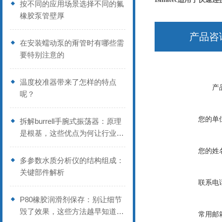
按不同的应用场景选择不同的氟
橡胶泵管壁厚
产品咨
在安装蠕动泵的甭管时有哪些需
要特别注意的
温度校准器带来了怎样的特点
产
呢？
您的单
拆解burrell手腕式振荡器：原理
是根基，这些优点为何让行业偏
爱？
您的姓
多参数水质分析仪的结构组成：
关键部件解析
联系电
P80橡胶润滑剂保存：别让细节
毁了效果，这些方法越早知道越
常用邮