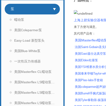
产品特点：
企业证书
泵
蠕动泵
上海上碧实验仪器有
来了方便与满意。
美国Coleparmer泵
其代理产品有：
美国Masterflex蠕动
Easy-Load 新型泵头
法国Saint-Gobain圣戈
美国Blue-White泵
美国Gast嘉仕达真空
美国Eldex柱塞泵
一次性压力传感器
美国YSI维赛水质分析仪
美国Masterflex CL蠕动泵
美国泰来华顿Taylor-wh
美国Plas-labs手套箱
美国Masterflex LS蠕动泵（无显示）
美国coleparmer超
美国Masterflex LS蠕动泵（数显）
美国Burrell手腕式振荡
美国Tyler泰勒筛-振荡
美国Masterflex LS蠕动泵泵头