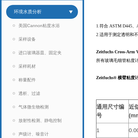
环境水质分析
美国Cannon粘度水浴
1.
符合 ASTM D445、
2.
适用于测定透明和不透
采样设备
Zeitfuchs Cross-Arm 
进口玻璃器皿、固定夹
所有玻璃毛细管粘度计均符合
采样耗材
Zeitfuchs®
横臂粘度
称量配件
透析、过滤
通用尺寸编
近
气体微生物检测
号
(mm
放射性检测、静电控制
1
0.0
声级计、噪音计