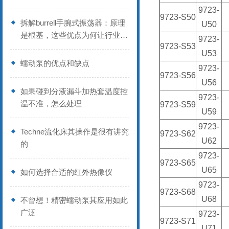
9723-
9723-S50
拆解burrell手腕式振荡器：原理
U50
是根基，这些优点为何让行业偏
9723-
9723-S53
爱？
U53
蠕动泵的优点和缺点
9723-
9723-S56
U56
如果碰到分液漏斗加热套温度控
9723-
温不准，怎么处理
9723-S59
U59
9723-
Techne流化床其操作是很有讲究
9723-S62
U62
的
9723-
9723-S65
U65
如何选择合适的红外热像仪
9723-
9723-S68
U68
不曾想！精密蠕动泵其应用如此
广泛
9723-
9723-S71
U71