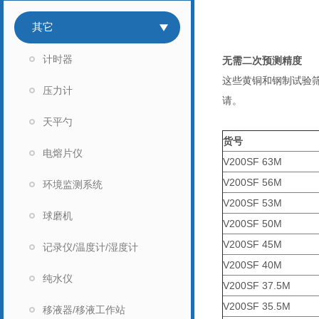
其它
计时器
无需二次预测精度
这些黄铜和钢制试验筛
压力计
请。
天平勺
货号
电熔片仪
V200SF 63M
V200SF 56M
环境监测系统
V200SF 53M
球磨机
V200SF 50M
V200SF 45M
记录仪/温度计/湿度计
V200SF 40M
纯水仪
V200SF 37.5M
V200SF 35.5M
移液器/移液工作站