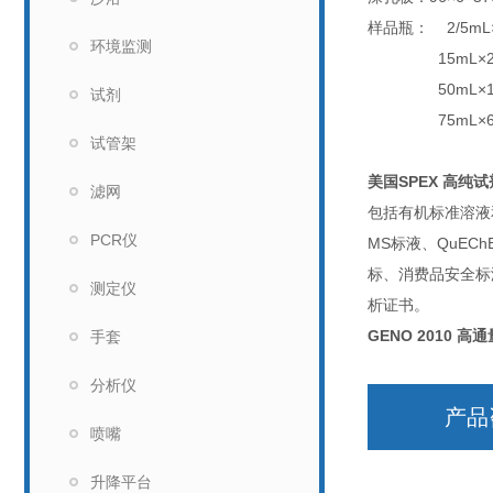
样品瓶： 2/5mL
环境监测
15mL×2
50mL×1
试剂
75mL×
试管架
美国SPEX 高纯
滤网
包括有机标准溶液
PCR仪
MS标液、QuE
标、消费品安全标
测定仪
析证书。
GENO 2010 
手套
分析仪
产品
喷嘴
升降平台