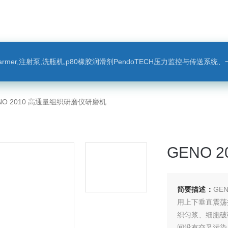
leparmer,注射泵,洗瓶机,p80橡胶润滑剂PendoTECH压力监控与传送系统、一次压力传感器 ，圣
NO 2010 高通量组织研磨仪研磨机
GENO 
简要描述：
GE
用上下垂直震荡技
织匀浆、细胞破
间没有交叉污染