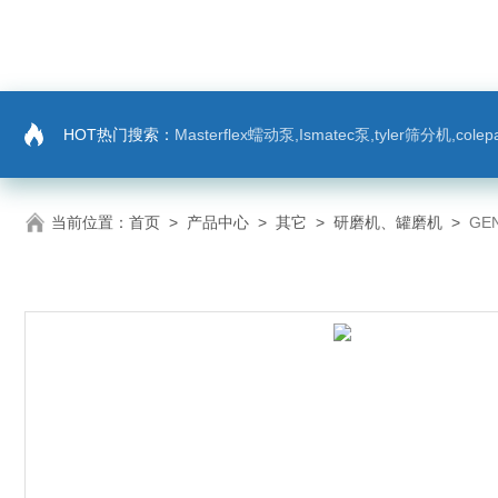
HOT热门搜索：
Masterflex蠕动泵,Ismatec泵,tyler筛分机,co
当前位置：
首页
>
产品中心
>
其它
>
研磨机、罐磨机
>
GE