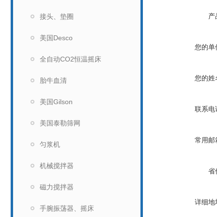
产
接头、垫圈
美国Desco
您的单
全自动CO2恒温摇床
您的姓
胎牛血清
美国Gilson
联系电
美国泰勒筛网
常用邮
匀浆机
机械搅拌器
省
磁力搅拌器
详细地
手腕振荡器、摇床