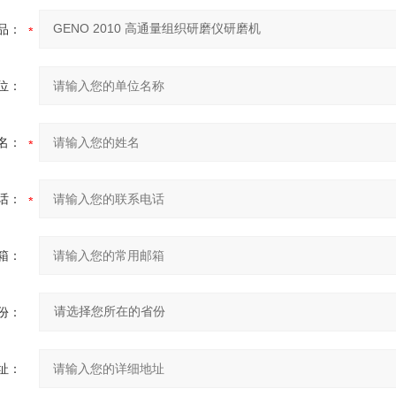
品：
位：
名：
话：
箱：
份：
址：