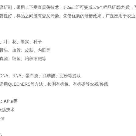
磨研制，采用上下垂直震荡
技术，1-2min即可完成576个样品研磨/
复性好，样品之间没有交叉污染。凭借优质的研磨效果，广泛应用于农业
、叶、花、果实、种子
骨头、血管、皮肤、内脏等
真菌、细菌、培养细胞等
DNA、RNA、蛋白质、脂肪酸、淀粉等提取
适用QuEChERS等方法，检测有机氯、有机磷等农残/兽残
APls等
振荡技术
pm
6