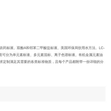
药标液、双酚A和邻苯二甲酸盐标液、美国环保局饮用水方法、LC-
准物质可分为单元素标液、多元素混标、离子色谱标液、有机金属元素油
求定制满足其需要的各类标准物质，且每个产品都附带一份详细的分