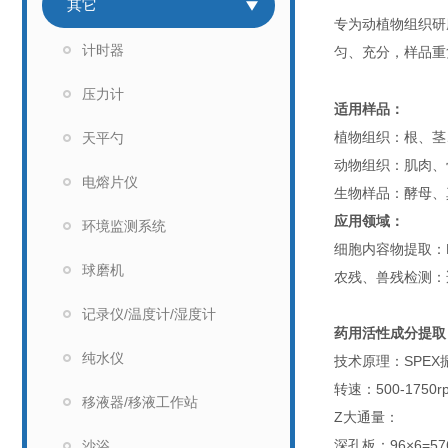
其它
专为动植物组织研
计时器
匀、充分，样品重
压力计
适用样品：
植物组织：根、茎
天平勺
动物组织：肌肉、
电熔片仪
生物样品：酵母、
应用领域：
环境监测系统
细胞内容物提取：
球磨机
农残、兽残检测：
记录仪/温度计/湿度计
药用活性成分提取：
纯水仪
技术原理：SPEX
转速：500-1750r
移液器/移液工作站
Z
大通量：
深孔板：96×6=57
沙浴