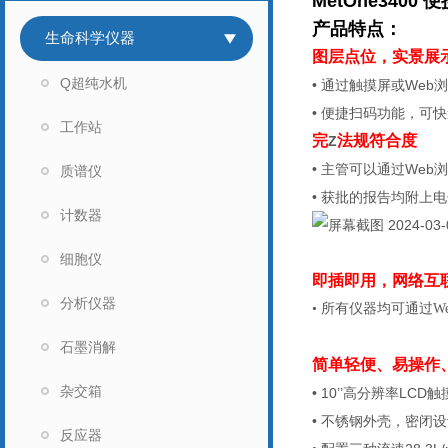
MetOne3400
便
产品特点：
生命科学仪器
图层点位，实景展
Q超纯水机
•
通过触摸屏或
Web
浏
•
便捷扫码功能，可快
工作站
完
法规符合度
Z
•
主管可以通过
Web
浏
质谱仪
•
获批的报告均附上电
计数器
细胞仪
即插即用，网络互
分析仪器
•
所有仪器均可通过
W
石墨消解
简单轻便、易操作
杂交箱
• 10’’
高分辨率
LCD
触
•
不锈钢外壳，密闭设
反应器