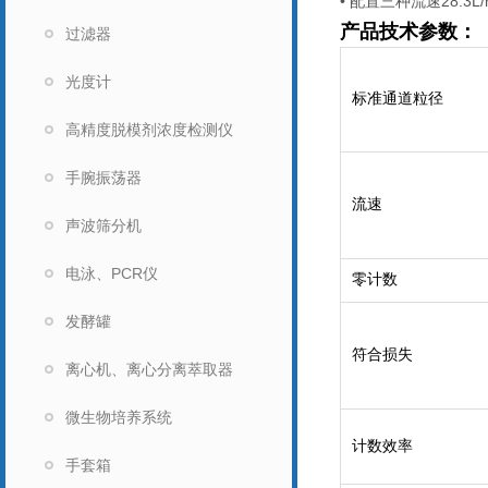
•
配置三种流速
28.3L/
产品技术参数：
过滤器
光度计
标准通道粒径
高精度脱模剂浓度检测仪
手腕振荡器
流速
声波筛分机
电泳、PCR仪
零计数
发酵罐
符合损失
离心机、离心分离萃取器
微生物培养系统
计数效率
手套箱