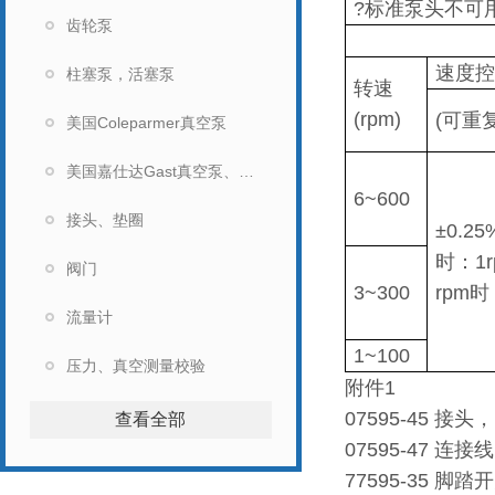
?标准泵头不可用
齿轮泵
速度控
柱塞泵，活塞泵
转速
(rpm)
(可重
美国Coleparmer真空泵
美国嘉仕达Gast真空泵、马达
6~600
接头、垫圈
±0.25
时：1r
阀门
3~300
rpm时：
流量计
1~100
压力、真空测量校验
附件1
07595-45 接
查看全部
07595-47 连
77595-35 脚