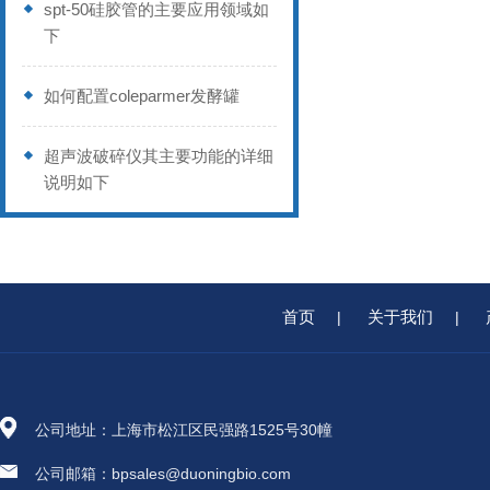
spt-50硅胶管的主要应用领域如
下
如何配置coleparmer发酵罐
超声波破碎仪其主要功能的详细
说明如下
首页
关于我们
|
|
公司地址：上海市松江区民强路1525号30幢
公司邮箱：bpsales@duoningbio.com