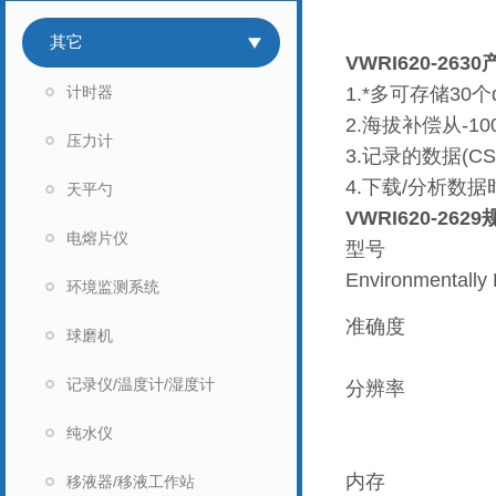
其它
VWRI620-263
计时器
1.*多可存储30个
2.海拔补偿从-10
压力计
3.记录的数据(
4.下载/分析数
天平勺
VWRI620-262
电熔片仪
型号
Environmentally 
环境监测系统
准确度
球磨机
记录仪/温度计/湿度计
分辨率
纯水仪
内存
移液器/移液工作站