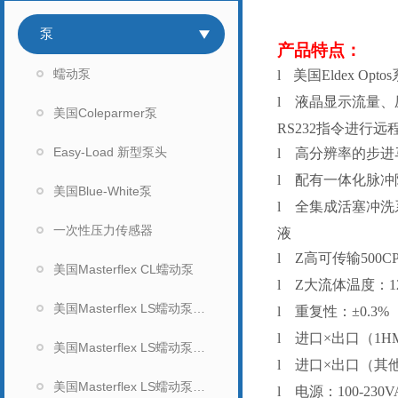
泵
产品特点：
蠕动泵
l
美国Eldex O
l
液晶显示流量、压
美国Coleparmer泵
RS232指令进行
Easy-Load 新型泵头
l
高分辨率的步进
l
配有一体化脉冲
美国Blue-White泵
l
全集成活塞冲洗
一次性压力传感器
液
l
Z高可传输500
美国Masterflex CL蠕动泵
l
Z大流体温度：1
美国Masterflex LS蠕动泵（无显示）
l
重复性：±0.3%
l
进口×出口（1HM、
美国Masterflex LS蠕动泵（数显）
l
进口×出口（其他类
美国Masterflex LS蠕动泵泵头
l
电源：100-230V