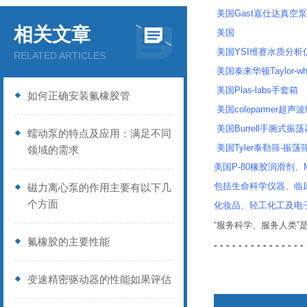
美国Gast嘉仕达真空
相关文章
美国
美国YSI维赛水质分析仪
RELATED ARTICLES
美国泰来华顿Taylor-wh
美国Plas-labs手套箱
如何正确安装氟橡胶管
美国coleparmer超
美国Burrell手腕式振荡
蠕动泵的特点及应用：满足不同
美国Tyler泰勒筛-振荡
领域的需求
美国P-80橡胶润滑剂、Mi
包括生命科学仪器、临
磁力离心泵的作用主要有以下几
个方面
化妆品、轻工化工及电
“服务科学、服务人类
氟橡胶的主要性能
- - - - - - - - - - - - - - - 
变速精密驱动器的性能如果评估