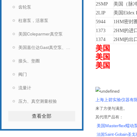
2SMP
美国（脉冲阻
齿轮泵
2LIP
美国Eldex 
柱塞泵，活塞泵
5944
1HM
密封
1373
2HM
的进
美国Coleparmer真空泵
1374
2HM
的出
美国
美国嘉仕达Gast真空泵、马达
美国
接头、垫圈
美国
阀门
企业证书
流量计
上海上碧实验仪器有
压力、真空测量校验
来了方便与满意。
查看全部
其代理产品有：
美国Masterflex蠕动
法国Saint-Gobain圣戈