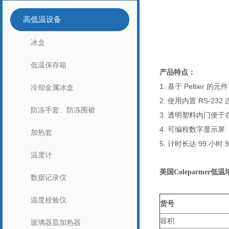
高低温设备
冰盒
低温保存箱
产品特点
：
1.
基于 Peltie
冷却金属冰盒
2.
使用内置 RS-232
防冻手套、防冻围裙
3.
透明塑料内门便于
4.
可编程数字显示屏
加热套
5.
计时长达 99 小
温度计
美国Coleparmer低
数据记录仪
温度校验仪
货号
容积
玻璃器皿加热器