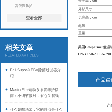
长宽高，cm
高低温防护
外部尺寸
长宽高，cm
查看全部
电压
重量
相关文章
美国Coleparmer低
CN-39050-20
\
CN-3905
RELATED ARTICLES
Pall-Supor® EBV除菌过滤器介
绍
产品咨
MasterFlex蠕动泵泵管养护指
南：小细节做对，省心又省钱
产
什么是蠕动泵，它的特点是什么