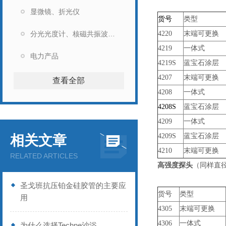
显微镜、折光仪
货号
类型
分光光度计、核磁共振波谱仪
4220
末端可更换
4219
一体式
电力产品
4219S
蓝宝石涂层
4207
末端可更换
查看全部
4208
一体式
4208S
蓝宝石涂层
4209
一体式
4209S
蓝宝石涂层
相关文章
4210
末端可更换
RELATED ARTICLES
高强度探头
（同样直
圣戈班抗压铂金硅胶管的主要应
货号
类型
用
4305
末端可更换
4306
一体式
为什么选择Techne沙浴