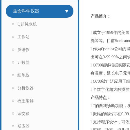
生命科学仪器
产品简介：
Q超纯水机
l 成立于1959年
工作站
洗等等。目前Sonicat
l 作为Qsonic
质谱仪
出可在0-99.99%
计数器
l Q700能够根据
身温度，延长电子元
细胞仪
l Q700被广泛应
分析仪器
l 全数字化超大触摸
产品特点：
石墨消解
l *的自我诊断功能
杂交箱
l 振幅的输出可在0-99
l 支持程序设计，可
反应器