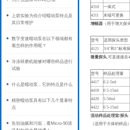
4310
一体式
上碧实验为你介绍蠕动泵特点及
4311
末端可更换
其日常维护
增幅器
（用于增大探
数字变速蠕动泵在以下领域都有
货号
适用探头类型
着怎样的作用呢？
4121
3/4"和1"标准
微量探头
,可直接接在4
冷冻研磨机能够对哪些样品进行
试验
货号
样品处理量
4417
0.2-5ml
什么是蠕动泵，它的特点是什么
4418
0.5-15ml
4420
5-50ml
精密蠕动泵具有以下几个显著特
点
4422
0.5-15ml
流动样品处理室/探头
告别油腻和污垢，看Micro-90清
（适用于大体积样品）