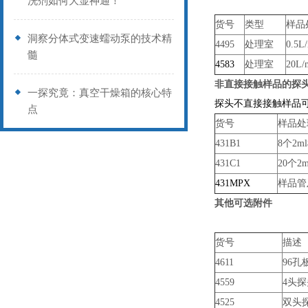
洗剂如何大显神通！
货号
类型
样品
洞察分体式变速蠕动泵的技术精
4495
处理室
0.5L
髓
4583
处理室
20L/
非直接接触样品的探
一探究竟：真空干燥箱的核心特
探头不直接接触样品
点
货号
样品处
431B1
8个2m
431C1
20个2
431MPX
样品管
其他可选附件
货号
描述
4611
96
4559
4头探
4525
双头