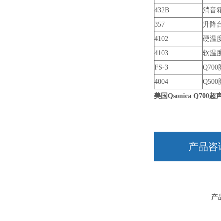
432B
消音
357
升降
4102
硬温
4103
软温
FS-3
Q70
4004
Q50
美国Qsonica Q70
产品咨
产