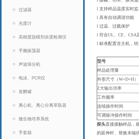
l 振幅、功率、探头
l 支持样品温度实时监
过滤器
l 具有自动调谐功能
光度计
l 过温、过载保护
l 符合UL、CE、CSA
高精度脱模剂浓度检测仪
l 标准配置含主机，转
手腕振荡器
型号
声波筛分机
样品处理量
电泳、PCR仪
外形尺寸（W×D×H）
Z大输出功率
发酵罐
工作频率
离心机、离心分离萃取器
连续操作时间
可调脉冲操作时间
微生物培养系统
探头
直接接触样品，
手套箱
的延伸杆、替换末端