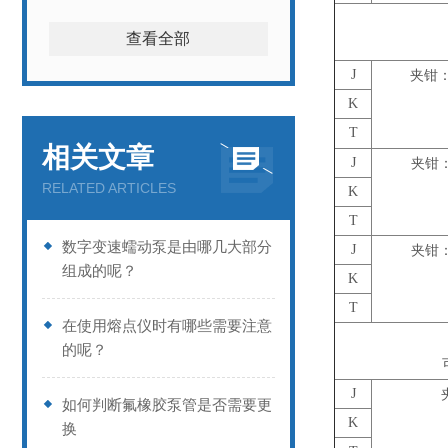
查看全部
J
夹钳：0
K
T
相关文章
J
夹钳：0
RELATED ARTICLES
K
T
数字变速蠕动泵是由哪几大部分
J
夹钳：0
组成的呢？
K
T
在使用熔点仪时有哪些需要注意
的呢？
J
如何判断氟橡胶泵管是否需要更
K
换