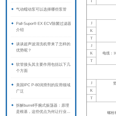
T
气动蠕动泵可以选择哪些泵管
Pall-Supor® EX ECV除菌过滤器
J
介绍
K
T
谈谈超声波清洗机带来了怎样的
J
优势呢？
K
电缆：1
T
软管接头其主要作用包括以下几
个方面
J
垫
美国IPC P-80润滑剂的应用领域
K
广泛
T
拆解burrell手腕式振荡器：原理
是根基，这些优点为何让行业偏
螺栓