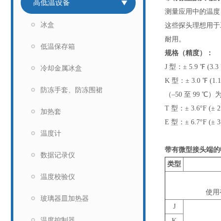
高低温设备
测量应用中的温度
冰盒
这些探头理想用于
耐用。
低温保存箱
规格（精度）：
J 型：± 5.9 ℉ (3
冷却金属冰盒
K 型：± 3.0 ℉ (1.
防冻手套、防冻围裙
（–50 至 99 ℃）为
T 型：± 3.6°F (±
加热套
E 型：± 6.7°F (±
温度计
带有微型接头端的
数据记录仪
类型
温度校验仪
使用
玻璃器皿加热器
J
温度控制器
K