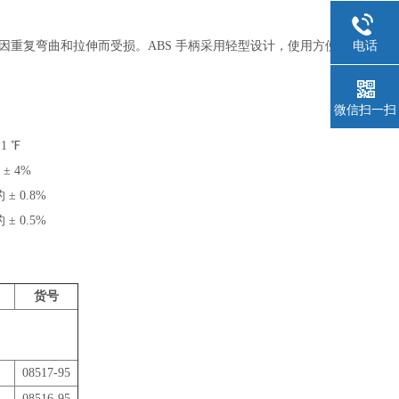
电话
重复弯曲和拉伸而受损。ABS 手柄采用轻型设计，使用方便，坚固
微信扫一扫
11 ℉
 ± 4%
 ± 0.8%
 ± 0.5%
货号
。
08517-95
08516-95