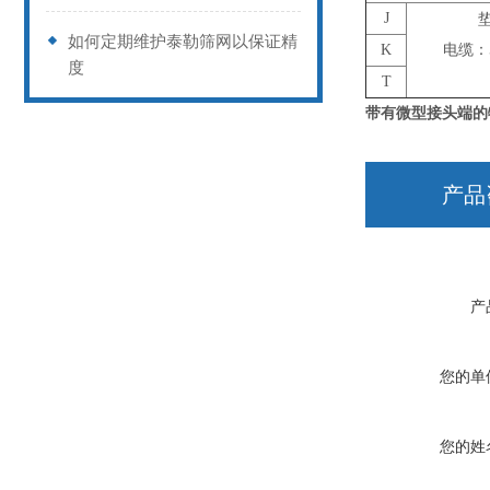
爱？
J
垫
如何定期维护泰勒筛网以保证精
K
电缆：5
度
T
带有微型接头端的
产品
产
您的单
您的姓