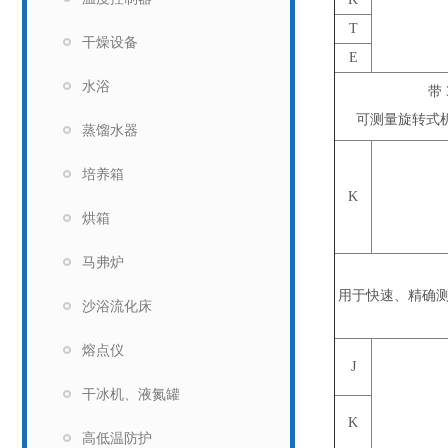
T
干燥设备
E
水浴
带
可测量旋转式机
蒸馏水器
培养箱
K
烘箱
马弗炉
用于快速、精确测量
沙浴流化床
熔点仪
J
干冰机、液氮罐
K
高低温防护