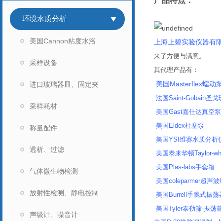
产品特点：
企业证书
环境水质分析
美国Cannon粘度水浴
上海上碧实验仪器有
来了方便与满意。
采样设备
其代理产品有：
美国Masterflex蠕动
进口玻璃器皿、固定夹
法国Saint-Gobain圣戈
采样耗材
美国Gast嘉仕达真空
美国Eldex柱塞泵
称量配件
美国YSI维赛水质分析仪
透析、过滤
美国泰来华顿Taylor-wh
美国Plas-labs手套箱
气体微生物检测
美国coleparmer超
放射性检测、静电控制
美国Burrell手腕式振荡
美国Tyler泰勒筛-振荡
声级计、噪音计