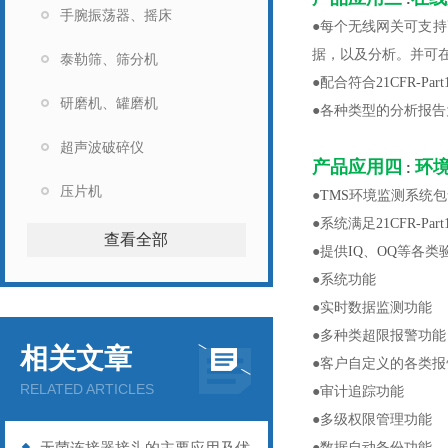
手腕振荡器、摇床
●每个无线网关可支持
据，以及分析。并可
泰勒筛、筛分机
●配合符合
21CFR-Part
研磨机、罐磨机
●各种类型的分析报
超声波破碎仪
产品应用四
环
:
压片机
●
TMS
环境监测系统包
●系统满足
21CFR-Part
查看全部
●提供
IQ
、
OQ
等各类
●系统功能
●实时数据监测功能
●多种类超限报警功能
相关文章
●客户自定义的各类报
RELATED ARTICLES
●审计追踪功能
●多级权限管理功能
无菌连接器接头的主要应用及优
●数据自动备份功能