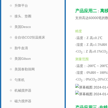
升降平台
产品应用二
离
:
接头、垫圈
支持高达
60000
笔的
美国Desco
精度
全自动CO2恒温摇床
-
温度：
Z
高±
0.2
℃
-
湿度：
Z
高±
1.5%RH
胎牛血清
-CO
：
Z
高±
0.1%CO
2
2
美国Gilson
测量范围
-
温度：
-200
℃
~ 200
℃
美国泰勒筛网
-
湿度：
0%RH ~ 100
-CO
：
0%CO
-20%C
匀浆机
2
2
机械搅拌器
磁力搅拌器
产品应用三
在线
: