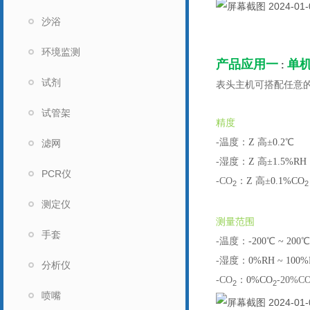
沙浴
环境监测
产品应用一
单
:
试剂
表头主机可搭配任意
试管架
精度
-
温度：
Z
高±
0.2
℃
滤网
-
湿度：
Z
高±
1.5%RH
PCR仪
-CO
：
Z
高±
0.1%CO
2
2
测定仪
测量范围
手套
-
温度：
-200
℃
~ 200
℃
-
湿度：
0%RH ~ 100
分析仪
-CO
：
0%CO
-20%C
2
2
喷嘴