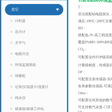
Traceable
环境
T
：
其它
灵活搭配铂电阻探头
计时器
满足
-199
℃
~200
℃全
RH
：
压力计
搭配低
-
中
-
高三档湿度
覆盖
0%RH~100%RH
天平勺
CO
：
2
电熔片仪
可配置业内
TOP
级高
环境监测系统
计量级精度，传感器
DP
：
球磨机
可配置压差传感器
-
实
各类参数传感器
-
可满
记录仪/温度计/湿度计
Other
：
纯水仪
可配置任何其他的数
可支持氧气浓度
-
门开
移液器/移液工作站