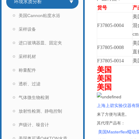
环境水质分析
货号
产
美国Cannon粘度水浴
美
F37805-0004
混
采样设备
cm
进口玻璃器皿、固定夹
美
F37805-0008
直
采样耗材
F37805-0014
美
美国
称量配件
美国
透析、过滤
美国
气体微生物检测
上海上碧实验仪器有
放射性检测、静电控制
来了方便与满意。
其代理产品有：
声级计、噪音计
美国Masterflex蠕动
美国奥可通OAKTON水质分析