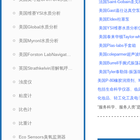
法国Saint-Gobain圣戈
美国Gast嘉仕达真空
美国维赛YSI水质分析
美国Eldex柱塞泵
美国Global水质分析
美国YSI维赛水质分析仪
美国泰来华顿Taylor-wh
美国Myronl水质分析
美国Plas-labs手套箱
美国Forston LabNavigator水质分析仪
美国coleparmer超
美国Burrell手腕式振荡
英国Strathkelvin溶解氧呼吸测量系统
美国Tyler泰勒筛-振荡
美国P-80橡胶润滑剂、Mi
浊度仪
包括生命科学仪器、临
粘度计
化妆品、轻工化工及电
“服务科学、服务人类
比色计
- - - - - - - - - - - - - - - 
比重计
Eco Sensors臭氧监测器