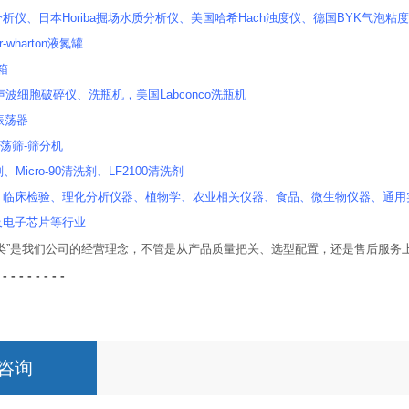
析仪、日本Horiba掘场水质分析仪、美国哈希Hach浊度仪、德国BYK气泡粘度计
-wharton液氮罐
套箱
r超声波细胞破碎仪、洗瓶机，美国Labconco洗瓶机
式振荡器
振荡筛-筛分机
、Micro-90清洗剂、LF2100清洗剂
、临床检验、理化分析仪器、植物学、农业相关仪器、食品、微生物仪器、通用
及电子芯片等行业
人类”是我们公司的经营理念，不管是从产品质量把关、选型配置，还是售后服务
 - - - - - - - -
咨询