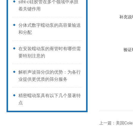
stht-c硅胶管在多个领域中承担
着关键作用
补充说
分体式数字蠕动泵的高容量输送
和分配
在安装蠕动泵的甭管时有哪些需
验证
要特别注意的
解析声波筛分仪的优势：为各行
业提供更优质的筛分服务
精密蠕动泵具有以下几个显著特
点
上一篇：
美国Col